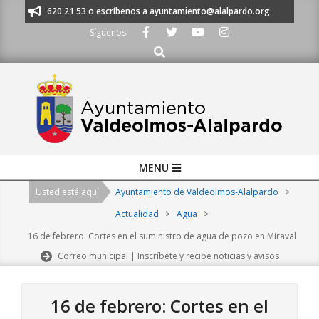
Skip
os al 91 620 21 53 o escríbenos a ayuntamiento@alalpardo.org
TE ESC
to
Síguenos
content
Buscar
Primary
MENU
Navigation
Usted está aquí
Ayuntamiento de Valdeolmos-Alalpardo
>
Menu
Actualidad
>
Agua
>
16 de febrero: Cortes en el suministro de agua de pozo en Miraval
Correo municipal | Inscríbete y recibe noticias y avisos
16 de febrero: Cortes en el