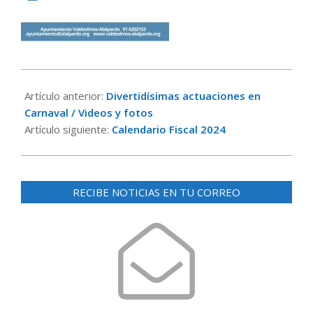
2024-
02-
Artículo anterior:
Divertidísimas actuaciones en
15
Carnaval / Videos y fotos
Artículo siguiente:
Calendario Fiscal 2024
RECIBE NOTICIAS EN TU CORREO