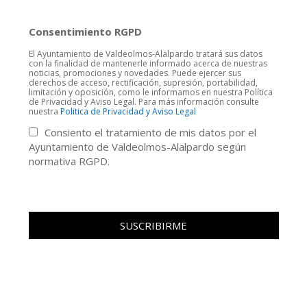
Consentimiento RGPD
El Ayuntamiento de Valdeolmos-Alalpardo tratará sus datos
con la finalidad de mantenerle informado acerca de nuestras
noticias, promociones y novedades. Puede ejercer sus
derechos de acceso, rectificación, supresión, portabilidad,
limitación y oposición, como le informamos en nuestra Política
de Privacidad y Aviso Legal. Para más información consulte
nuestra
Politica de Privacidad y Aviso Legal
Consiento el tratamiento de mis datos por el
Ayuntamiento de Valdeolmos-Alalpardo según
normativa RGPD.