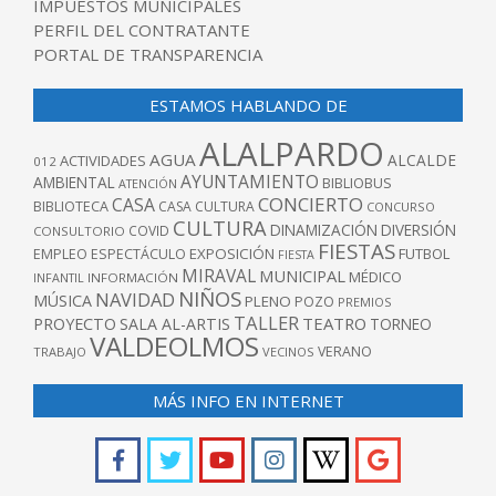
IMPUESTOS MUNICIPALES
PERFIL DEL CONTRATANTE
PORTAL DE TRANSPARENCIA
ESTAMOS HABLANDO DE
ALALPARDO
AGUA
ALCALDE
ACTIVIDADES
012
AYUNTAMIENTO
AMBIENTAL
BIBLIOBUS
ATENCIÓN
CONCIERTO
CASA
BIBLIOTECA
CASA CULTURA
CONCURSO
CULTURA
DINAMIZACIÓN
DIVERSIÓN
COVID
CONSULTORIO
FIESTAS
EXPOSICIÓN
FUTBOL
EMPLEO
ESPECTÁCULO
FIESTA
MIRAVAL
MUNICIPAL
MÉDICO
INFANTIL
INFORMACIÓN
NIÑOS
NAVIDAD
MÚSICA
PLENO
POZO
PREMIOS
TALLER
TEATRO
PROYECTO
SALA AL-ARTIS
TORNEO
VALDEOLMOS
VERANO
TRABAJO
VECINOS
MÁS INFO EN INTERNET