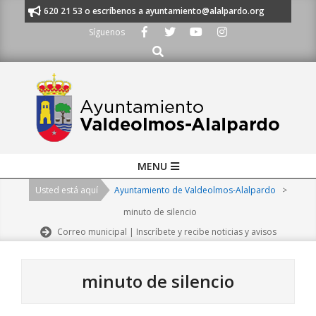
Skip
 al 91 620 21 53 o escríbenos a ayuntamiento@alalpardo.org
TE ESCUC
to
Síguenos
content
Buscar
Primary
MENU
Navigation
Usted está aquí
Ayuntamiento de Valdeolmos-Alalpardo
>
Menu
minuto de silencio
Correo municipal | Inscríbete y recibe noticias y avisos
minuto de silencio