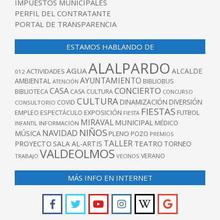
IMPUESTOS MUNICIPALES
PERFIL DEL CONTRATANTE
PORTAL DE TRANSPARENCIA
ESTAMOS HABLANDO DE
ALALPARDO
AGUA
ALCALDE
ACTIVIDADES
012
AYUNTAMIENTO
AMBIENTAL
BIBLIOBUS
ATENCIÓN
CONCIERTO
CASA
BIBLIOTECA
CASA CULTURA
CONCURSO
CULTURA
DINAMIZACIÓN
DIVERSIÓN
COVID
CONSULTORIO
FIESTAS
EXPOSICIÓN
FUTBOL
EMPLEO
ESPECTÁCULO
FIESTA
MIRAVAL
MUNICIPAL
MÉDICO
INFANTIL
INFORMACIÓN
NIÑOS
NAVIDAD
MÚSICA
PLENO
POZO
PREMIOS
TALLER
TEATRO
PROYECTO
SALA AL-ARTIS
TORNEO
VALDEOLMOS
VERANO
TRABAJO
VECINOS
MÁS INFO EN INTERNET