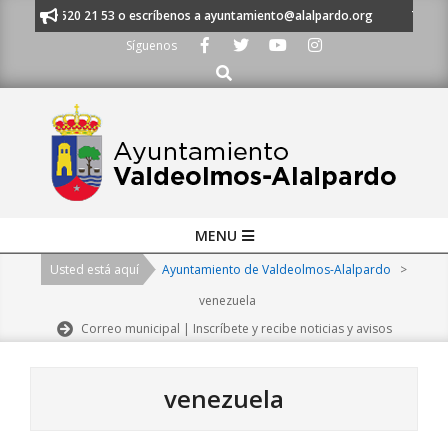
Skip
 al 91 620 21 53 o escríbenos a ayuntamiento@alalpardo.org
TE ESCUCH
to
Síguenos
content
Buscar
Primary
MENU
Navigation
Usted está aquí
Ayuntamiento de Valdeolmos-Alalpardo
>
Menu
venezuela
Correo municipal | Inscríbete y recibe noticias y avisos
venezuela