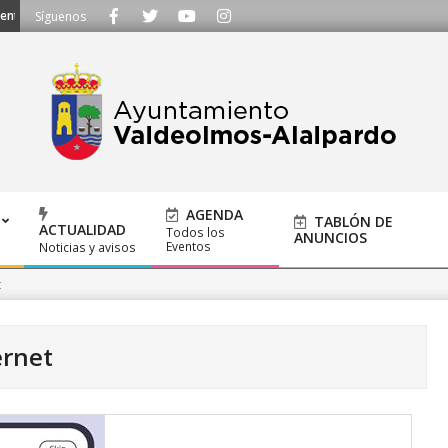
alalpardo.org
TE ESCUCHAMOS - Llámanos al 91 620 21 53 o escríbenos 
Síguenos
AGENDA
TABLÓN DE
ACTUALIDAD
Todos los
ANUNCIOS
Eventos
Noticias y avisos
t
ernet