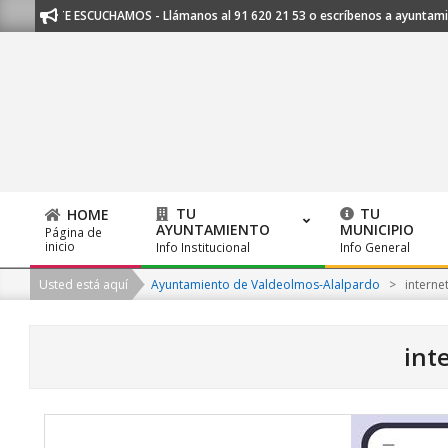
Skip
TE ESCUCHAMOS - Llámanos al 91 620 21 53 o escríbenos a ayuntamiento@
to
content
TU
TU
HOME
AYUNTAMIENTO
MUNICIPIO
Página de
Primary
inicio
Info Institucional
Info General
Navigation
Usted está aquí
Ayuntamiento de Valdeolmos-Alalpardo
>
interne
Menu
int