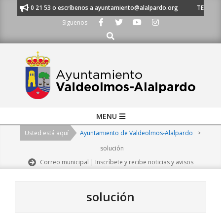
Skip
 91 620 21 53 o escríbenos a ayuntamiento@alalpardo.org
TE ESCUCHAMO
to
Síguenos
content
Buscar
Primary
MENU
Navigation
Usted está aquí
Ayuntamiento de Valdeolmos-Alalpardo
>
Menu
solución
Correo municipal | Inscríbete y recibe noticias y avisos
solución