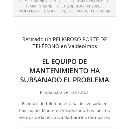
POR:
COMUNICACIÓN
FECHA:
17 MARZO 2021
03-
TEMA:
INTERNET
ETIQUETADO:
INTERNET
,
17
PROBLEMA
,
RED
,
SOLUCIÓN
,
TELEFÓNICA
,
TELETRABAJO
Retirado un PELIGROSO POSTE DE
TELÉFONO en Valdeolmos
EL EQUIPO DE
MANTENIMIENTO HA
SUBSANADO EL PROBLEMA
Pincha para ver las fotos.
El poste de teléfono estaba atravesado en
Camino del Monte en Valdeolmos. Los fuertes
vientos de la borrasca Bárbara los derribaron.