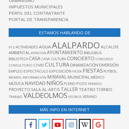
URBANISMO
IMPUESTOS MUNICIPALES
PERFIL DEL CONTRATANTE
PORTAL DE TRANSPARENCIA
ESTAMOS HABLANDO DE
ALALPARDO
AGUA
ALCALDE
ACTIVIDADES
012
AYUNTAMIENTO
AMBIENTAL
BIBLIOBUS
ATENCIÓN
CONCIERTO
CASA
BIBLIOTECA
CASA CULTURA
CONCURSO
CULTURA
DINAMIZACIÓN
DIVERSIÓN
COVID
CONSULTORIO
FIESTAS
EXPOSICIÓN
FUTBOL
EMPLEO
ESPECTÁCULO
FIESTA
MIRAVAL
MUNICIPAL
MÉDICO
INFANTIL
INFORMACIÓN
NIÑOS
NAVIDAD
MÚSICA
PLENO
POZO
PREMIOS
TALLER
TEATRO
PROYECTO
SALA AL-ARTIS
TORNEO
VALDEOLMOS
VERANO
TRABAJO
VECINOS
MÁS INFO EN INTERNET