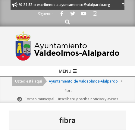
Skip
al 91 620 21 53 o escríbenos a ayuntamiento@alalpardo.org
TE ESCUCHA
to
Síguenos
content
Buscar
Primary
MENU
Navigation
Usted está aquí
Ayuntamiento de Valdeolmos-Alalpardo
>
Menu
fibra
Correo municipal | Inscríbete y recibe noticias y avisos
fibra