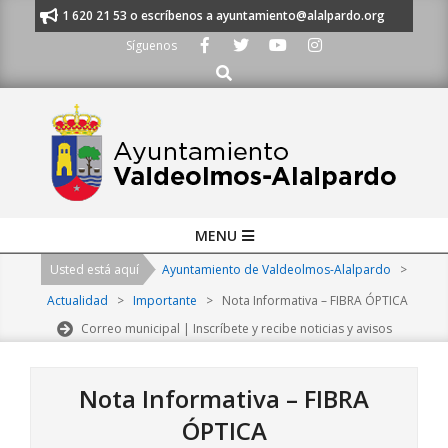
Skip
nos al 91 620 21 53 o escríbenos a ayuntamiento@alalpardo.org
TE ES
to
Síguenos
content
Buscar
Primary
MENU
Navigation
Usted está aquí
Ayuntamiento de Valdeolmos-Alalpardo
>
Menu
Actualidad
>
Importante
>
Nota Informativa – FIBRA ÓPTICA
Correo municipal | Inscríbete y recibe noticias y avisos
Nota Informativa – FIBRA
ÓPTICA