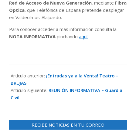
Red de Acceso de Nueva Generación
, mediante
Fibra
Óptica
, que Telefónica de España pretende desplegar
en Valdeolmos-Alalpardo.
Para conocer acceder a más información consulta la
NOTA INFORMATIVA
pinchando
aquí.
2018-
01-
Artículo anterior:
¡Entradas ya a la Venta! Teatro –
29
BRUJAS
Artículo siguiente:
REUNIÓN INFORMATIVA – Guardia
Civil
RECIBE NOTICIAS EN TU CORREO