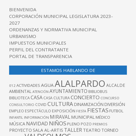
BIENVENIDA
CORPORACIÓN MUNICIPAL LEGISLATURA 2023-
2027
ORDENANZAS Y NORMATIVA MUNICIPAL
URBANISMO
IMPUESTOS MUNICIPALES
PERFIL DEL CONTRATANTE
PORTAL DE TRANSPARENCIA
ESTAMOS HABLANDO DE
ALALPARDO
AGUA
ALCALDE
ACTIVIDADES
012
AYUNTAMIENTO
AMBIENTAL
BIBLIOBUS
ATENCIÓN
CONCIERTO
CASA
BIBLIOTECA
CASA CULTURA
CONCURSO
CULTURA
DINAMIZACIÓN
DIVERSIÓN
COVID
CONSULTORIO
FIESTAS
EXPOSICIÓN
FUTBOL
EMPLEO
ESPECTÁCULO
FIESTA
MIRAVAL
MUNICIPAL
MÉDICO
INFANTIL
INFORMACIÓN
NIÑOS
NAVIDAD
MÚSICA
PLENO
POZO
PREMIOS
TALLER
TEATRO
PROYECTO
SALA AL-ARTIS
TORNEO