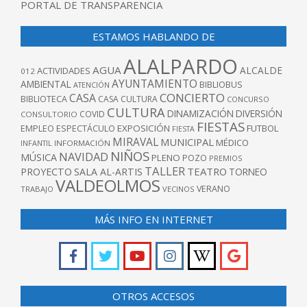
PORTAL DE TRANSPARENCIA
ESTAMOS HABLANDO DE
ALALPARDO
AGUA
ALCALDE
ACTIVIDADES
012
AYUNTAMIENTO
AMBIENTAL
BIBLIOBUS
ATENCIÓN
CONCIERTO
CASA
BIBLIOTECA
CASA CULTURA
CONCURSO
CULTURA
DINAMIZACIÓN
DIVERSIÓN
COVID
CONSULTORIO
FIESTAS
EXPOSICIÓN
FUTBOL
EMPLEO
ESPECTÁCULO
FIESTA
MIRAVAL
MUNICIPAL
MÉDICO
INFANTIL
INFORMACIÓN
NIÑOS
NAVIDAD
MÚSICA
PLENO
POZO
PREMIOS
TALLER
TEATRO
PROYECTO
SALA AL-ARTIS
TORNEO
VALDEOLMOS
VERANO
TRABAJO
VECINOS
MÁS INFO EN INTERNET
OTROS ACCESOS