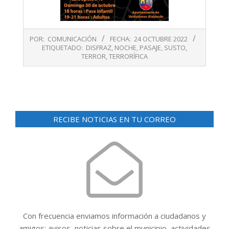
2022-
POR:
COMUNICACIÓN
FECHA:
24 OCTUBRE 2022
10-
ETIQUETADO:
DISFRAZ
,
NOCHE
,
PASAJE
,
SUSTO
,
24
TERROR
,
TERRORÍFICA
RECIBE NOTICIAS EN TU CORREO
Con frecuencia enviamos información a ciudadanos y
amigos: avisos, noticias sobre el municipio, actividades