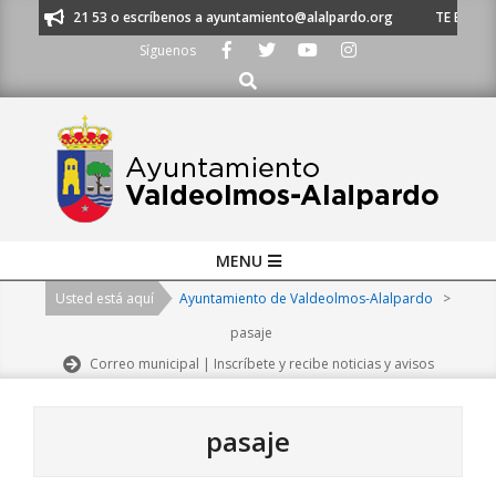
Skip
1 620 21 53 o escríbenos a ayuntamiento@alalpardo.org
TE ESCUCHAMOS 
to
Síguenos
content
Buscar
Primary
MENU
Navigation
Usted está aquí
Ayuntamiento de Valdeolmos-Alalpardo
>
Menu
pasaje
Correo municipal | Inscríbete y recibe noticias y avisos
pasaje