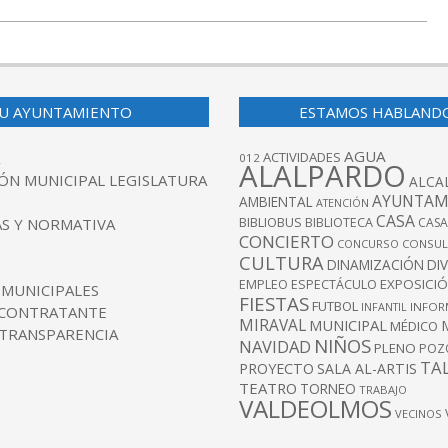
U AYUNTAMIENTO
ESTAMOS HABLAND
AGUA
ACTIVIDADES
012
ALALPARDO
ÓN MUNICIPAL LEGISLATURA
ALCA
AYUNTAM
AMBIENTAL
ATENCIÓN
CASA
BIBLIOBUS
S Y NORMATIVA
BIBLIOTECA
CASA
CONCIERTO
CONCURSO
CONSUL
CULTURA
DINAMIZACIÓN
DI
EXPOSICI
EMPLEO
ESPECTÁCULO
 MUNICIPALES
FIESTAS
FUTBOL
INFANTIL
INFOR
 CONTRATANTE
MIRAVAL
MUNICIPAL
MÉDICO
 TRANSPARENCIA
NIÑOS
NAVIDAD
PLENO
POZ
TA
PROYECTO
SALA AL-ARTIS
TEATRO
TORNEO
TRABAJO
VALDEOLMOS
VECINOS