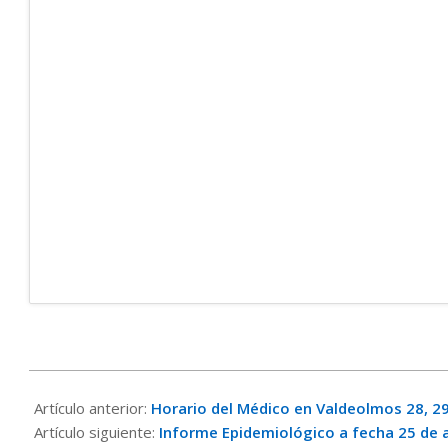
2021-
04-
Artículo anterior:
Horario del Médico en Valdeolmos 28, 29 
27
Artículo siguiente:
Informe Epidemiológico a fecha 25 de a