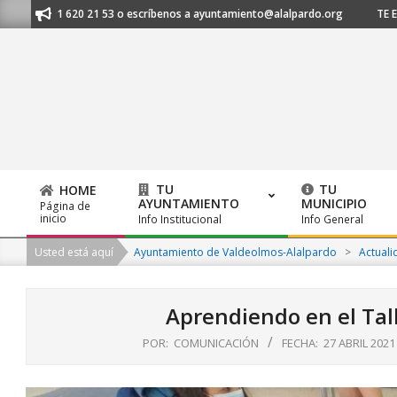
Skip
s al 91 620 21 53 o escríbenos a ayuntamiento@alalpardo.org
TE ESCU
to
content
TU
TU
HOME
AYUNTAMIENTO
MUNICIPIO
Página de
Primary
inicio
Info Institucional
Info General
Navigation
Usted está aquí
Ayuntamiento de Valdeolmos-Alalpardo
>
Actuali
Menu
Aprendiendo en el Tal
POR:
COMUNICACIÓN
FECHA:
27 ABRIL 2021