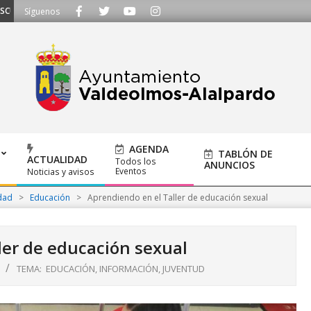
CHAMOS - Llámanos al 91 620 21 53 o escríbenos a ayuntamiento@alalpardo.o
Síguenos
AGENDA
TABLÓN DE
ACTUALIDAD
Todos los
ANUNCIOS
Eventos
Noticias y avisos
dad
>
Educación
>
Aprendiendo en el Taller de educación sexual
ler de educación sexual
TEMA:
EDUCACIÓN
,
INFORMACIÓN
,
JUVENTUD