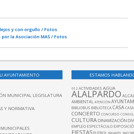
lejos y con orgullo / Fotos
o por la Asociación MAS / Fotos
U AYUNTAMIENTO
ESTAMOS HABLAND
AGUA
ACTIVIDADES
012
ALALPARDO
ÓN MUNICIPAL LEGISLATURA
ALCA
AYUNTAM
AMBIENTAL
ATENCIÓN
CASA
BIBLIOBUS
S Y NORMATIVA
BIBLIOTECA
CASA
CONCIERTO
CONCURSO
CONSUL
CULTURA
DINAMIZACIÓN
DI
EXPOSICI
EMPLEO
ESPECTÁCULO
 MUNICIPALES
FIESTAS
FUTBOL
INFANTIL
INFOR