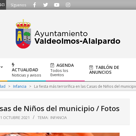
HAMOS - Llámanos al 91 620 21 53 o escríbenos a ayuntamiento@alalpardo.or
Síguenos
AGENDA
TABLÓN DE
ACTUALIDAD
Todos los
ANUNCIOS
Eventos
Noticias y avisos
dad
>
Infancia
>
La fiesta más terrorífica en las Casas de Niños del municipi
asas de Niños del municipio / Fotos
1 OCTUBRE 2021
TEMA:
INFANCIA