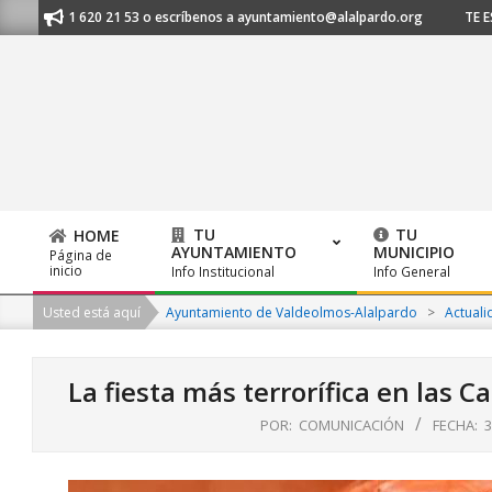
Skip
 al 91 620 21 53 o escríbenos a ayuntamiento@alalpardo.org
TE ESCUC
to
content
TU
TU
HOME
AYUNTAMIENTO
MUNICIPIO
Página de
Primary
inicio
Info Institucional
Info General
Navigation
Usted está aquí
Ayuntamiento de Valdeolmos-Alalpardo
>
Actuali
Menu
La fiesta más terrorífica en las C
POR:
COMUNICACIÓN
FECHA:
3