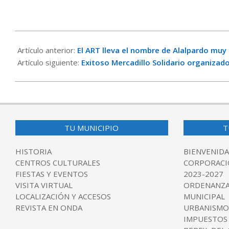
2021-
10-
Artículo anterior:
El ART lleva el nombre de Alalpardo muy 
31
Artículo siguiente:
Exitoso Mercadillo Solidario organizad
TU MUNICIPIO
T
HISTORIA
BIENVENIDA
CENTROS CULTURALES
CORPORACI
FIESTAS Y EVENTOS
2023-2027
VISITA VIRTUAL
ORDENANZA
LOCALIZACIÓN Y ACCESOS
MUNICIPAL
REVISTA EN ONDA
URBANISMO
IMPUESTOS