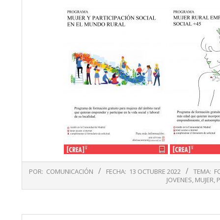
2022-
POR:
COMUNICACIÓN
FECHA:
13 OCTUBRE 2022
TEMA:
F
10-
JOVENES
,
MUJER
,
13