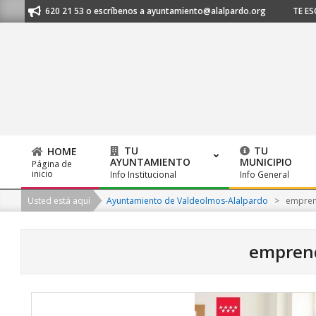
Skip
91 620 21 53 o escríbenos a ayuntamiento@alalpardo.org
TE ESCUCHAMO
to
content
TU
TU
HOME
AYUNTAMIENTO
MUNICIPIO
Página de
Primary
inicio
Info Institucional
Info General
Navigation
Usted está aquí
Ayuntamiento de Valdeolmos-Alalpardo
>
empren
Menu
empren