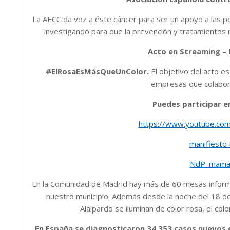
La AECC da voz a éste cáncer para ser un apoyo a las p
investigando para que la prevención y tratamientos
Acto en Streaming – D
#ElRosaEsMásQueUnColor.
El objetivo del acto es
empresas que colabora
Puedes participar e
https://www.youtube.c
manifiest
NdP_mama
En la Comunidad de Madrid hay más de 60 mesas informa
nuestro municipio. Además desde la noche del 18 d
Alalpardo se iluminan de color rosa, el col
En España se diagnosticaron 34.353 casos nuevos e