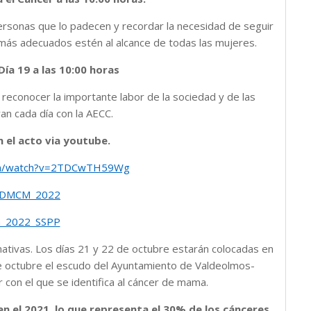
ersonas que lo padecen y recordar la necesidad de seguir
 más adecuados estén al alcance de todas las mujeres.
ía 19 a las 10:00 horas
 reconocer la importante labor de la sociedad y de las
n cada día con la AECC.
n el acto via youtube.
om/watch?v=2TDCwTH59Wg
o DMCM_2022
_2022_SSPP
tivas. Los días 21 y 22 de octubre estarán colocadas en
e octubre el escudo del Ayuntamiento de Valdeolmos-
or con el que se identifica al cáncer de mama.
n el 2021, lo que representa el 30% de los cánceres