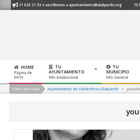
Skip
os al 91 620 21 53 o escríbenos a ayuntamiento@alalpardo.org
TE ESC
to
content
TU
TU
HOME
AYUNTAMIENTO
MUNICIPIO
Página de
Primary
inicio
Info Institucional
Info General
Navigation
Usted está aquí
Ayuntamiento de Valdeolmos-Alalpardo
>
youtub
Menu
you