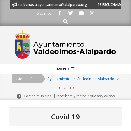
Skip
 o escríbenos a ayuntamiento@alalpardo.org
TE ESCUCHAMOS - Llámanos
to
Síguenos
content
Buscar
Primary
MENU
Navigation
Usted está aquí
Ayuntamiento de Valdeolmos-Alalpardo
>
Menu
Covid 19
Correo municipal | Inscríbete y recibe noticias y avisos
Covid 19