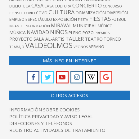
CONCIERTO
CASA
BIBLIOTECA
CASA CULTURA
CONCURSO
CULTURA
DINAMIZACIÓN
DIVERSIÓN
COVID
CONSULTORIO
FIESTAS
EXPOSICIÓN
FUTBOL
EMPLEO
ESPECTÁCULO
FIESTA
MIRAVAL
MUNICIPAL
MÉDICO
INFANTIL
INFORMACIÓN
NIÑOS
NAVIDAD
MÚSICA
PLENO
POZO
PREMIOS
TALLER
TEATRO
PROYECTO
SALA AL-ARTIS
TORNEO
VALDEOLMOS
VERANO
TRABAJO
VECINOS
MÁS INFO EN INTERNET
OTROS ACCESOS
INFORMACIÓN SOBRE COOKIES
POLÍTICA PRIVACIDAD Y AVISO LEGAL
DIRECCIONES Y TELÉFONOS
REGISTRO ACTIVIDADES DE TRATAMIENTO