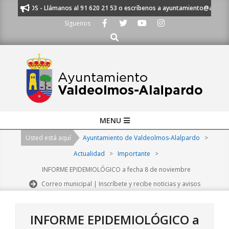
Skip
CUCHAMOS - Llámanos al 91 620 21 53 o escríbenos a ayuntamiento@alalpard
to
Síguenos
content
Buscar
Primary
MENU
Navigation
Usted está aquí
Ayuntamiento de Valdeolmos-Alalpardo
>
Menu
Actualidad
>
Importante
>
INFORME EPIDEMIOLÓGICO a fecha 8 de noviembre
Correo municipal | Inscríbete y recibe noticias y avisos
INFORME EPIDEMIOLÓGICO a