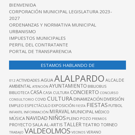
BIENVENIDA
CORPORACIÓN MUNICIPAL LEGISLATURA 2023-
2027
ORDENANZAS Y NORMATIVA MUNICIPAL
URBANISMO
IMPUESTOS MUNICIPALES
PERFIL DEL CONTRATANTE
PORTAL DE TRANSPARENCIA
ESTAMOS HABLANDO DE
ALALPARDO
AGUA
ALCALDE
ACTIVIDADES
012
AYUNTAMIENTO
AMBIENTAL
BIBLIOBUS
ATENCIÓN
CONCIERTO
CASA
BIBLIOTECA
CASA CULTURA
CONCURSO
CULTURA
DINAMIZACIÓN
DIVERSIÓN
COVID
CONSULTORIO
FIESTAS
EXPOSICIÓN
FUTBOL
EMPLEO
ESPECTÁCULO
FIESTA
MIRAVAL
MUNICIPAL
MÉDICO
INFANTIL
INFORMACIÓN
NIÑOS
NAVIDAD
MÚSICA
PLENO
POZO
PREMIOS
TALLER
TEATRO
PROYECTO
SALA AL-ARTIS
TORNEO
VALDEOLMOS
VERANO
TRABAJO
VECINOS