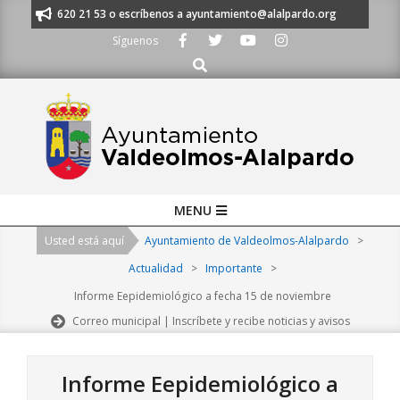
Skip
os al 91 620 21 53 o escríbenos a ayuntamiento@alalpardo.org
TE ESCU
to
Síguenos
content
Buscar
Primary
MENU
Navigation
Usted está aquí
Ayuntamiento de Valdeolmos-Alalpardo
>
Menu
Actualidad
>
Importante
>
Informe Eepidemiológico a fecha 15 de noviembre
Correo municipal | Inscríbete y recibe noticias y avisos
Informe Eepidemiológico a