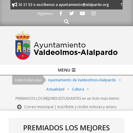
Skip
al 91 620 21 53 o escríbenos a ayuntamiento@alalpardo.org
TE ESCUCH
to
Síguenos
content
Buscar
Primary
MENU
Navigation
Usted está aquí
Ayuntamiento de Valdeolmos-Alalpardo
>
Menu
Actualidad
>
Cultura
>
PREMIADOS LOS MEJORES ESTUDIANTES en un Acto más íntimo
Correo municipal | Inscríbete y recibe noticias y avisos
PREMIADOS LOS MEJORES