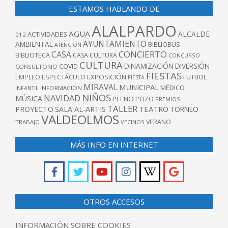
ESTAMOS HABLANDO DE
ALALPARDO
AGUA
ALCALDE
ACTIVIDADES
012
AYUNTAMIENTO
AMBIENTAL
BIBLIOBUS
ATENCIÓN
CONCIERTO
CASA
BIBLIOTECA
CASA CULTURA
CONCURSO
CULTURA
DINAMIZACIÓN
DIVERSIÓN
COVID
CONSULTORIO
FIESTAS
EXPOSICIÓN
FUTBOL
EMPLEO
ESPECTÁCULO
FIESTA
MIRAVAL
MUNICIPAL
MÉDICO
INFANTIL
INFORMACIÓN
NIÑOS
NAVIDAD
MÚSICA
PLENO
POZO
PREMIOS
TALLER
TEATRO
PROYECTO
SALA AL-ARTIS
TORNEO
VALDEOLMOS
VERANO
TRABAJO
VECINOS
MÁS INFO EN INTERNET
OTROS ACCESOS
INFORMACIÓN SOBRE COOKIES