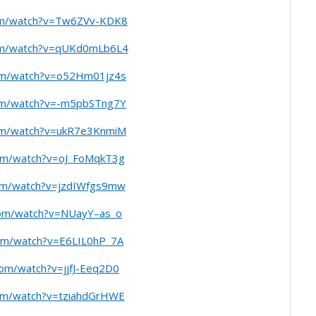
om/watch?v=Tw6ZVv-KDK8
om/watch?v=qUKd0mLb6L4
om/watch?v=o52Hm01jz4s
om/watch?v=-m5pbSTng7Y
om/watch?v=ukR7e3KnmiM
om/watch?v=oJ_FoMqkT3g
om/watch?v=jzdIWfgs9mw
com/watch?v=NUayY–as_o
com/watch?v=E6LIL0hP_7A
com/watch?v=jjfJ-Eeq2D0
om/watch?v=tziahdGrHWE