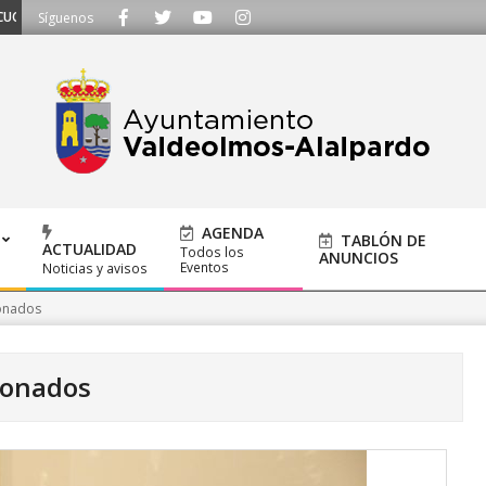
OS - Llámanos al 91 620 21 53 o escríbenos a ayuntamiento@alalpardo.org
Síguenos
AGENDA
TABLÓN DE
ACTUALIDAD
Todos los
ANUNCIOS
Eventos
Noticias y avisos
onados
donados