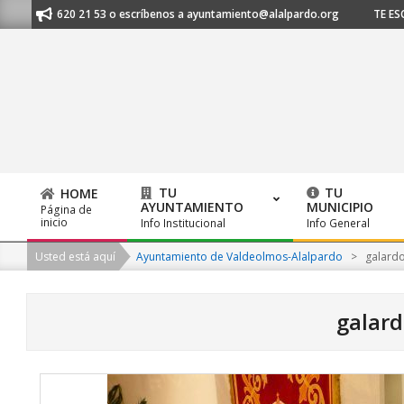
Skip
l 91 620 21 53 o escríbenos a ayuntamiento@alalpardo.org
TE ESCUCHAM
to
content
TU
TU
HOME
AYUNTAMIENTO
MUNICIPIO
Página de
Primary
inicio
Info Institucional
Info General
Navigation
Usted está aquí
Ayuntamiento de Valdeolmos-Alalpardo
>
galard
Menu
galar