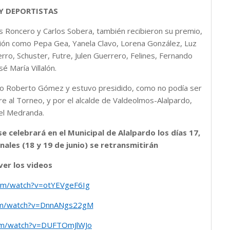
Y DEPORTISTAS
s Roncero y Carlos Sobera, también recibieron su premio,
ción como Pepa Gea, Yanela Clavo, Lorena González, Luz
ro, Schuster, Futre, Julen Guerrero, Felines, Fernando
é María Villalón.
ivo Roberto Gómez y estuvo presidido, como no podía ser
e al Torneo, y por el alcalde de Valdeolmos-Alalpardo,
el Medranda.
e celebrará en el Municipal de Alalpardo los días 17,
finales (18 y 19 de junio) se retransmitirán
ver los videos
com/watch?v=otYEVgeF6Ig
om/watch?v=DnnANgs22gM
om/watch?v=DUFTOmJlWJo