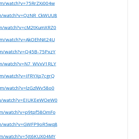
om/watch?v=75RrZXi004w
om/watch?v=QzNR_CkWUU8
om/watch?v=cM2tKumXRZ0
om/watch?v=AkOEhNit24U
om/watch?v=Q45B-75PxzY
om/watch?v=N7_WVxV1RLY
om/watch?v=IFRYXp7cgrQ
com/watch?v=lzGzlWv58o0
om/watch?v=EIUKEeWOeW0
om/watch?v=p9tpf58OmFo
om/watch?v=GWFP9oR5wq8
om/watch?v=5Jt6KUX04MY