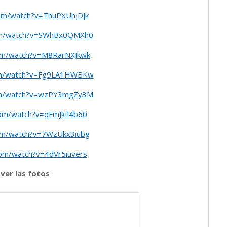
com/watch?v=ThuPXUhjDjk
om/watch?v=SWhBx0QMXh0
om/watch?v=M8RarNXJkwk
om/watch?v=Fg9LA1HWBKw
om/watch?v=wzPY3mgZy3M
com/watch?v=qFmJkIl4b60
om/watch?v=7WzUkx3iubg
com/watch?v=4dVr5iuvers
 ver las fotos