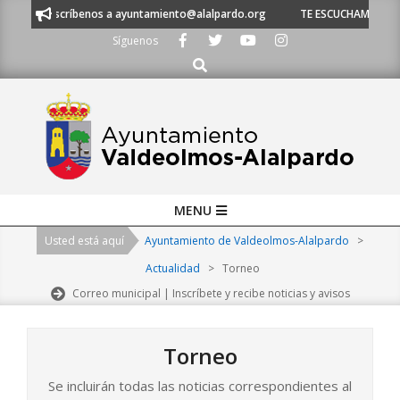
Skip
escríbenos a ayuntamiento@alalpardo.org
TE ESCUCHAMOS - Llámanos al
to
Síguenos
content
Buscar
Primary
MENU
Navigation
Usted está aquí
Ayuntamiento de Valdeolmos-Alalpardo
>
Menu
Actualidad
>
Torneo
Correo municipal | Inscríbete y recibe noticias y avisos
Torneo
Se incluirán todas las noticias correspondientes al