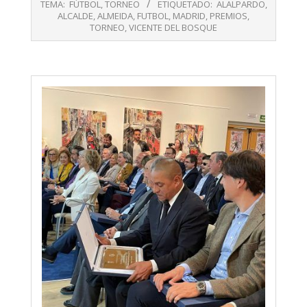
TEMA:
FÚTBOL
,
TORNEO
ETIQUETADO:
ALALPARDO
,
14
ALCALDE
,
ALMEIDA
,
FUTBOL
,
MADRID
,
PREMIOS
,
TORNEO
,
VICENTE DEL BOSQUE