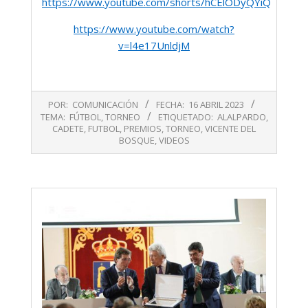
https://www.youtube.com/shorts/hCElODyQYiQ
https://www.youtube.com/watch?
v=l4e17UnldjM
2023-
POR:
COMUNICACIÓN
FECHA:
16 ABRIL 2023
04-
TEMA:
FÚTBOL
,
TORNEO
ETIQUETADO:
ALALPARDO
,
16
CADETE
,
FUTBOL
,
PREMIOS
,
TORNEO
,
VICENTE DEL
BOSQUE
,
VIDEOS