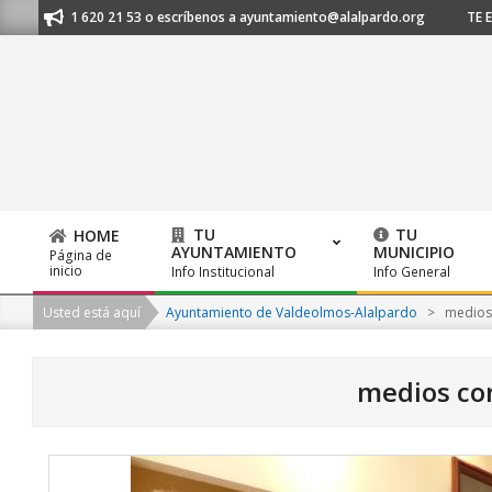
Skip
 al 91 620 21 53 o escríbenos a ayuntamiento@alalpardo.org
TE ESCUC
to
content
TU
TU
HOME
AYUNTAMIENTO
MUNICIPIO
Página de
Primary
inicio
Info Institucional
Info General
Navigation
Usted está aquí
Ayuntamiento de Valdeolmos-Alalpardo
>
medios
Menu
medios co