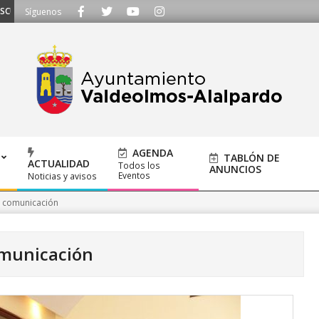
HAMOS - Llámanos al 91 620 21 53 o escríbenos a ayuntamiento@alalpardo.o
Síguenos
AGENDA
TABLÓN DE
ACTUALIDAD
Todos los
ANUNCIOS
Eventos
Noticias y avisos
 comunicación
municación