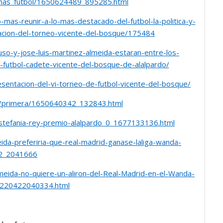
/mas_futbol/1650624489_895285.html
-mas-reunir-a-lo-mas-destacado-del-futbol-la-politica-y-
acion-del-torneo-vicente-del-bosque/175484
so-y-jose-luis-martinez-almeida-estaran-entre-los-
-futbol-cadete-vicente-del-bosque-de-alalpardo/
entacion-del-vi-torneo-de-futbol-vicente-del-bosque/
22/primera/1650640342_132843.html
estefania-rey-premio-alalpardo_0_1677133136.html
ida-preferiria-que-real-madrid-ganase-laliga-wanda-
2_2041666
eida-no-quiere-un-aliron-del-Real-Madrid-en-el-Wanda-
220422040334.html