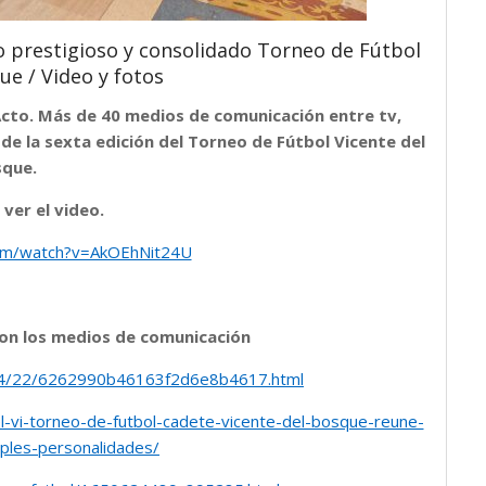
prestigioso y consolidado Torneo de Fútbol
ue / Video y fotos
Acto. Más de 40 medios de comunicación entre tv,
 de la sexta edición del Torneo de Fútbol Vicente del
que.
 ver el video.
om/watch?v=AkOEhNit24U
ron los medios de comunicación
04/22/6262990b46163f2d6e8b4617.html
l-vi-torneo-de-futbol-cadete-vicente-del-bosque-reune-
iples-personalidades/