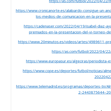
https://as.com/futbol/2022/04/22
https://www.cronicanorte.es/alalpardo-consigue-un-ano
los-medios-de-comunicacion-en-la-present
https://cadenaser.com/2022/04/19/isabel-diaz-ayu
premiados-en-la-presentacion-del-vi-torneo-de
https://www.20minutos.es/videos/artes/4989611-pres
https://as.com/futbol/2022/04/
https://www.europasur.es/algeciras/periodista-
https://www.cope.es/deportes/futbol/noticias/alme
2022042
https://www.telemadrid.es/programas/deportes-tn/Alm
2-2443875644–20