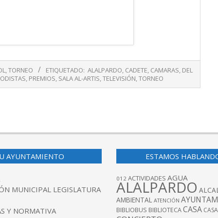
OL
,
TORNEO
ETIQUETADO:
ALALPARDO
,
CADETE
,
CAMARAS
,
DEL
IODISTAS
,
PREMIOS
,
SALA AL-ARTIS
,
TELEVISIÓN
,
TORNEO
U AYUNTAMIENTO
ESTAMOS HABLAND
AGUA
ACTIVIDADES
012
ALALPARDO
ÓN MUNICIPAL LEGISLATURA
ALCA
AYUNTAM
AMBIENTAL
ATENCIÓN
CASA
BIBLIOBUS
S Y NORMATIVA
BIBLIOTECA
CASA