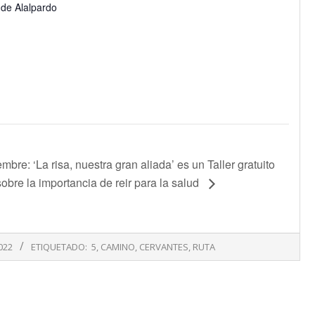
 de Alalpardo
mbre: ‘La risa, nuestra gran aliada’ es un Taller gratuito
sobre la importancia de reir para la salud
022
ETIQUETADO:
5
,
CAMINO
,
CERVANTES
,
RUTA