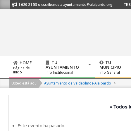
Skip
al 91 620 21 53 o escríbenos a ayuntamiento@alalpardo.org
TE ESCUCH
to
content
TU
TU
HOME
AYUNTAMIENTO
MUNICIPIO
Página de
Primary
inicio
Info Institucional
Info General
Navigation
Usted está aquí
Ayuntamiento de Valdeolmos-Alalpardo
>
Menu
« Todos l
Este evento ha pasado.