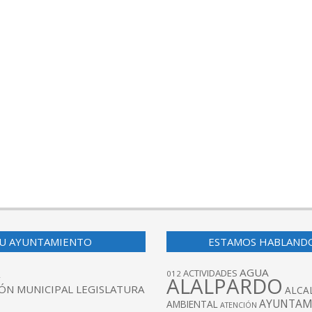
U AYUNTAMIENTO
ESTAMOS HABLAND
AGUA
ACTIVIDADES
012
ALALPARDO
ÓN MUNICIPAL LEGISLATURA
ALCA
AYUNTAM
AMBIENTAL
ATENCIÓN