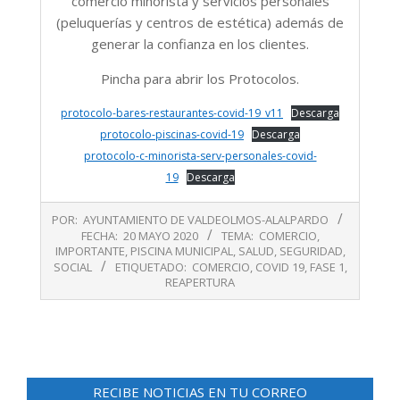
comercio minorista y servicios personales
(peluquerías y centros de estética) además de
generar la confianza en los clientes.
Pincha para abrir los Protocolos.
protocolo-bares-restaurantes-covid-19_v11
Descarga
protocolo-piscinas-covid-19
Descarga
protocolo-c-minorista-serv-personales-covid-
19
Descarga
2020-
POR:
AYUNTAMIENTO DE VALDEOLMOS-ALALPARDO
05-
FECHA:
20 MAYO 2020
TEMA:
COMERCIO
,
20
IMPORTANTE
,
PISCINA MUNICIPAL
,
SALUD
,
SEGURIDAD
,
SOCIAL
ETIQUETADO:
COMERCIO
,
COVID 19
,
FASE 1
,
REAPERTURA
RECIBE NOTICIAS EN TU CORREO