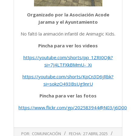
Organizado por la Asociación Acode
Jarama y el Ayuntamiento
No faltó la animación infantil de Animagic Kids.
Pincha para ver los videos
https://youtube.com/shorts/pp_1ZRI0OJk?
si=7J4LTFXkBMmU-_Xi
https://youtube.com/shorts/KpCn3D6jRbk?
si=sokzO493BsUg9nrU
Pincha para ver las fotos
https://www.flickr.com/gp/202583944@N03/j6D00ZV7
2025-
POR:
COMUNICACIÓN
FECHA:
27 ABRIL 2025