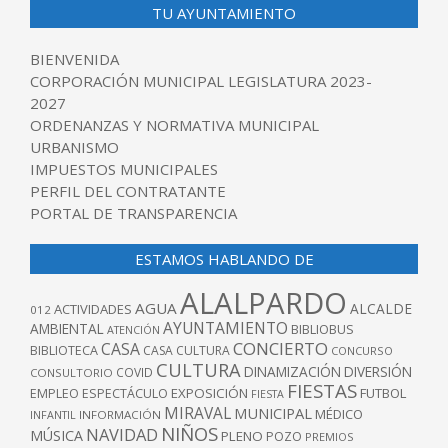
TU AYUNTAMIENTO
BIENVENIDA
CORPORACIÓN MUNICIPAL LEGISLATURA 2023-
2027
ORDENANZAS Y NORMATIVA MUNICIPAL
URBANISMO
IMPUESTOS MUNICIPALES
PERFIL DEL CONTRATANTE
PORTAL DE TRANSPARENCIA
ESTAMOS HABLANDO DE
ALALPARDO
AGUA
ALCALDE
ACTIVIDADES
012
AYUNTAMIENTO
AMBIENTAL
BIBLIOBUS
ATENCIÓN
CONCIERTO
CASA
BIBLIOTECA
CASA CULTURA
CONCURSO
CULTURA
DINAMIZACIÓN
DIVERSIÓN
COVID
CONSULTORIO
FIESTAS
EXPOSICIÓN
FUTBOL
EMPLEO
ESPECTÁCULO
FIESTA
MIRAVAL
MUNICIPAL
MÉDICO
INFANTIL
INFORMACIÓN
NIÑOS
NAVIDAD
MÚSICA
PLENO
POZO
PREMIOS