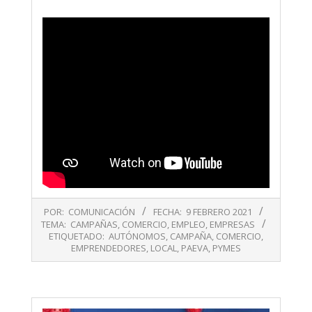
2021-
POR:
COMUNICACIÓN
FECHA:
9 FEBRERO 2021
02-
TEMA:
CAMPAÑAS
,
COMERCIO
,
EMPLEO
,
EMPRESAS
09
ETIQUETADO:
AUTÓNOMOS
,
CAMPAÑA
,
COMERCIO
,
EMPRENDEDORES
,
LOCAL
,
PAEVA
,
PYMES