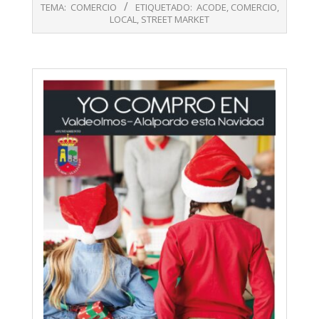
04-
TEMA:
COMERCIO
ETIQUETADO:
ACODE
,
COMERCIO
,
27
LOCAL
,
STREET MARKET