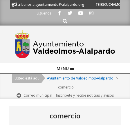
Skip
scríbenos a ayuntamiento@alalpardo.org
TE ESCUCHAMOS - Llámanos al 
to
Síguenos
content
Buscar
Primary
MENU
Navigation
Usted está aquí
Ayuntamiento de Valdeolmos-Alalpardo
>
Menu
comercio
Correo municipal | Inscríbete y recibe noticias y avisos
comercio