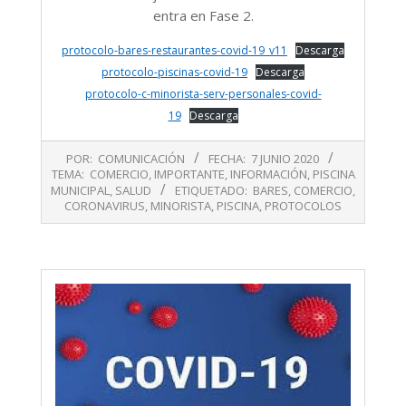
entra en Fase 2.
protocolo-bares-restaurantes-covid-19_v11
Descarga
protocolo-piscinas-covid-19
Descarga
protocolo-c-minorista-serv-personales-covid-
19
Descarga
2020-
POR:
COMUNICACIÓN
FECHA:
7 JUNIO 2020
06-
TEMA:
COMERCIO
,
IMPORTANTE
,
INFORMACIÓN
,
PISCINA
07
MUNICIPAL
,
SALUD
ETIQUETADO:
BARES
,
COMERCIO
,
CORONAVIRUS
,
MINORISTA
,
PISCINA
,
PROTOCOLOS