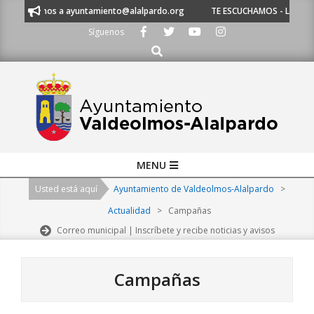
Skip
críbenos a ayuntamiento@alalpardo.org
TE ESCUCHAMOS - Llámanos al 91
to
Síguenos
content
Buscar
Primary
MENU
Navigation
Usted está aquí
Ayuntamiento de Valdeolmos-Alalpardo
>
Menu
Actualidad
>
Campañas
Correo municipal | Inscríbete y recibe noticias y avisos
Campañas