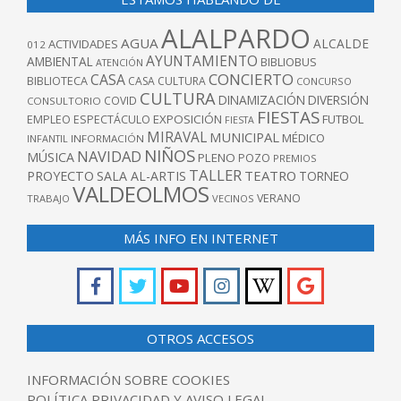
ALALPARDO
AGUA
ALCALDE
ACTIVIDADES
012
AYUNTAMIENTO
AMBIENTAL
BIBLIOBUS
ATENCIÓN
CONCIERTO
CASA
BIBLIOTECA
CASA CULTURA
CONCURSO
CULTURA
DINAMIZACIÓN
DIVERSIÓN
COVID
CONSULTORIO
FIESTAS
EXPOSICIÓN
FUTBOL
EMPLEO
ESPECTÁCULO
FIESTA
MIRAVAL
MUNICIPAL
MÉDICO
INFANTIL
INFORMACIÓN
NIÑOS
NAVIDAD
MÚSICA
PLENO
POZO
PREMIOS
TALLER
TEATRO
PROYECTO
SALA AL-ARTIS
TORNEO
VALDEOLMOS
VERANO
TRABAJO
VECINOS
MÁS INFO EN INTERNET
OTROS ACCESOS
INFORMACIÓN SOBRE COOKIES
POLÍTICA PRIVACIDAD Y AVISO LEGAL