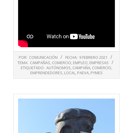
2021-
POR:
COMUNICACIÓN
FECHA:
9 FEBRERO 2021
02-
TEMA:
CAMPAÑAS
,
COMERCIO
,
EMPLEO
,
EMPRESAS
09
ETIQUETADO:
AUTÓNOMOS
,
CAMPAÑA
,
COMERCIO
,
EMPRENDEDORES
,
LOCAL
,
PAEVA
,
PYMES