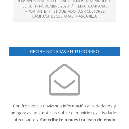
POR:
AYUNTAMIENTO DE VALDEOLMOS-ALALPARDO
11-
FECHA:
17 NOVIEMBRE 2020
TEMA:
CAMPAÑAS
,
17
IMPORTANTE
ETIQUETADO:
AGRICULTORES
,
CAMPAÑA
,
ESCULTURAS
,
MASCARILLA
RECIBE NOTICIAS EN TU CORREO
Con frecuencia enviamos información a ciudadanos y
amigos: avisos, noticias sobre el municipio, actividades
interesantes.
Suscríbete a nuestra lista de envío.