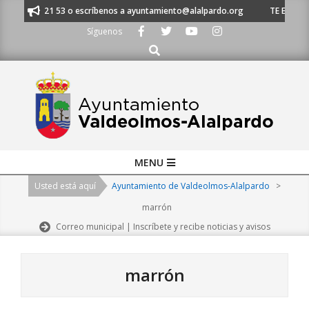
Skip
l 91 620 21 53 o escríbenos a ayuntamiento@alalpardo.org
TE ESCUCHAM
to
Síguenos
content
Buscar
Primary
MENU
Navigation
Usted está aquí
Ayuntamiento de Valdeolmos-Alalpardo
>
Menu
marrón
Correo municipal | Inscríbete y recibe noticias y avisos
marrón