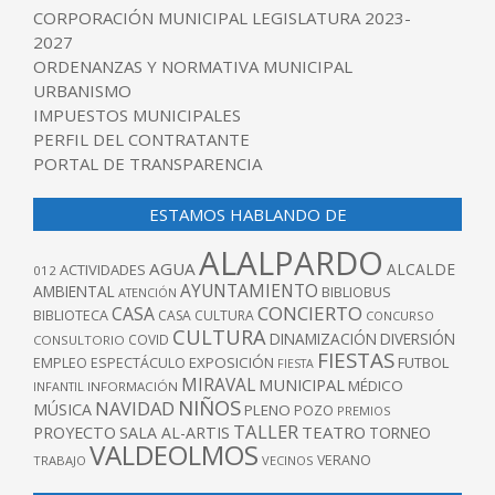
CORPORACIÓN MUNICIPAL LEGISLATURA 2023-
2027
ORDENANZAS Y NORMATIVA MUNICIPAL
URBANISMO
IMPUESTOS MUNICIPALES
PERFIL DEL CONTRATANTE
PORTAL DE TRANSPARENCIA
ESTAMOS HABLANDO DE
ALALPARDO
AGUA
ALCALDE
ACTIVIDADES
012
AYUNTAMIENTO
AMBIENTAL
BIBLIOBUS
ATENCIÓN
CONCIERTO
CASA
BIBLIOTECA
CASA CULTURA
CONCURSO
CULTURA
DINAMIZACIÓN
DIVERSIÓN
COVID
CONSULTORIO
FIESTAS
EXPOSICIÓN
FUTBOL
EMPLEO
ESPECTÁCULO
FIESTA
MIRAVAL
MUNICIPAL
MÉDICO
INFANTIL
INFORMACIÓN
NIÑOS
NAVIDAD
MÚSICA
PLENO
POZO
PREMIOS
TALLER
TEATRO
PROYECTO
SALA AL-ARTIS
TORNEO
VALDEOLMOS
VERANO
TRABAJO
VECINOS