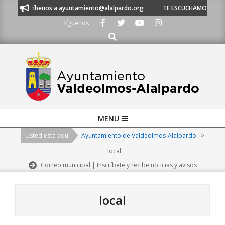
Skip
scríbenos a ayuntamiento@alalpardo.org
TE ESCUCHAMOS - Llámanos al 
to
Síguenos
content
Buscar
Primary
MENU
Navigation
Usted está aquí
Ayuntamiento de Valdeolmos-Alalpardo
>
Menu
local
Correo municipal | Inscríbete y recibe noticias y avisos
local