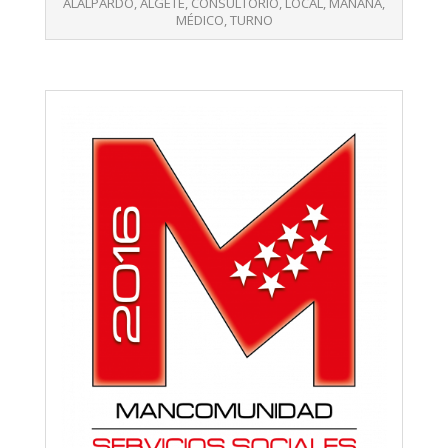
06
ALALPARDO
,
ALGETE
,
CONSULTORIO
,
LOCAL
,
MAÑANA
,
MÉDICO
,
TURNO