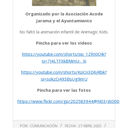
Organizado por la Asociación Acode
Jarama y el Ayuntamiento
No faltó la animación infantil de Animagic Kids.
Pincha para ver los videos
https://youtube.com/shorts/pp_1ZRI0OJk?
si=7J4LTFXkBMmU-_Xi
https://youtube.com/shorts/KpCn3D6jRbk?
si=sokzO493BsUg9nrU
Pincha para ver las fotos
https://www.flickr.com/gp/202583944@N03/j6D00ZV7
2025-
POR:
COMUNICACIÓN
FECHA:
27 ABRIL 2025