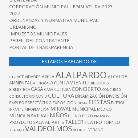
CORPORACIÓN MUNICIPAL LEGISLATURA 2023-
2027
ORDENANZAS Y NORMATIVA MUNICIPAL
URBANISMO
IMPUESTOS MUNICIPALES
PERFIL DEL CONTRATANTE
PORTAL DE TRANSPARENCIA
ESTAMOS HABLANDO DE
ALALPARDO
AGUA
ALCALDE
ACTIVIDADES
012
AYUNTAMIENTO
AMBIENTAL
BIBLIOBUS
ATENCIÓN
CONCIERTO
CASA
BIBLIOTECA
CASA CULTURA
CONCURSO
CULTURA
DINAMIZACIÓN
DIVERSIÓN
COVID
CONSULTORIO
FIESTAS
EXPOSICIÓN
FUTBOL
EMPLEO
ESPECTÁCULO
FIESTA
MIRAVAL
MUNICIPAL
MÉDICO
INFANTIL
INFORMACIÓN
NIÑOS
NAVIDAD
MÚSICA
PLENO
POZO
PREMIOS
TALLER
TEATRO
PROYECTO
SALA AL-ARTIS
TORNEO
VALDEOLMOS
VERANO
TRABAJO
VECINOS