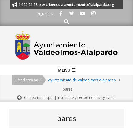
Skip
nos al 91 620 21 53 o escríbenos a ayuntamiento@alalpardo.org
TE ES
to
Síguenos
content
Buscar
Primary
MENU
Navigation
Usted está aquí
Ayuntamiento de Valdeolmos-Alalpardo
>
Menu
bares
Correo municipal | Inscríbete y recibe noticias y avisos
bares