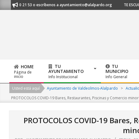
Skip
l 91 620 21 53 o escríbenos a ayuntamiento@alalpardo.org
TE ESCUCHA
to
content
TU
TU
HOME
AYUNTAMIENTO
MUNICIPIO
Página de
Primary
inicio
Info Institucional
Info General
Navigation
Usted está aquí
Ayuntamiento de Valdeolmos-Alalpardo
>
Actuali
Menu
PROTOCOLOS COVID-19 Bares, Restaurantes, Piscinas y Comercio minor
PROTOCOLOS COVID-19 Bares, Re
mino