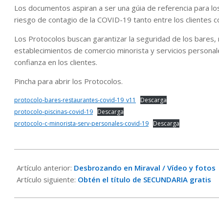
Los documentos aspiran a ser una gúia de referencia para los
riesgo de contagio de la COVID-19 tanto entre los clientes c
Los Protocolos buscan garantizar la seguridad de los bares, 
establecimientos de comercio minorista y servicios personal
confianza en los clientes.
Pincha para abrir los Protocolos.
protocolo-bares-restaurantes-covid-19_v11
Descarga
protocolo-piscinas-covid-19
Descarga
protocolo-c-minorista-serv-personales-covid-19
Descarga
2020-
05-
Artículo anterior:
Desbrozando en Miraval / Vídeo y fotos
20
Artículo siguiente:
Obtén el título de SECUNDARIA gratis