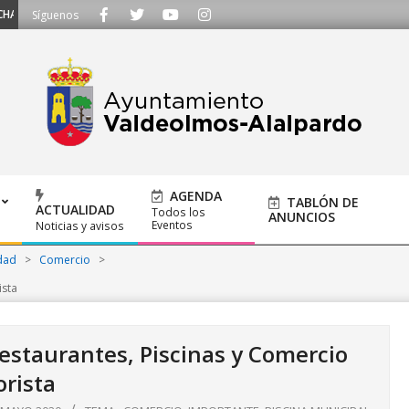
MOS - Llámanos al 91 620 21 53 o escríbenos a ayuntamiento@alalpardo.org
Síguenos
AGENDA
TABLÓN DE
ACTUALIDAD
Todos los
ANUNCIOS
Eventos
Noticias y avisos
dad
>
Comercio
>
ista
staurantes, Piscinas y Comercio
rista