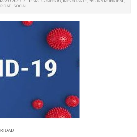
 MAYO 2020
TEMA:
COMERCIO
,
IMPORTANTE
,
PISCINA MUNICIPAL
,
RIDAD
,
SOCIAL
URIDAD