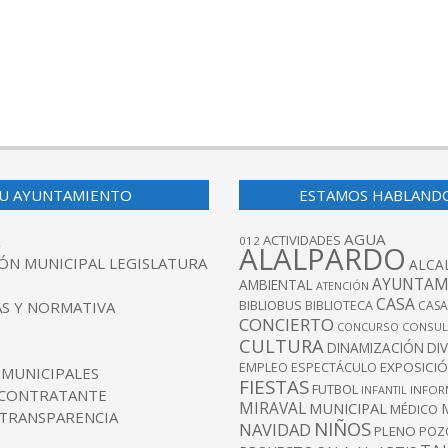
U AYUNTAMIENTO
ESTAMOS HABLAND
AGUA
ACTIVIDADES
012
ALALPARDO
ÓN MUNICIPAL LEGISLATURA
ALCA
AYUNTAM
AMBIENTAL
ATENCIÓN
CASA
BIBLIOBUS
S Y NORMATIVA
BIBLIOTECA
CASA
CONCIERTO
CONCURSO
CONSUL
CULTURA
DINAMIZACIÓN
DI
EXPOSICI
EMPLEO
ESPECTÁCULO
 MUNICIPALES
FIESTAS
FUTBOL
INFANTIL
INFOR
 CONTRATANTE
MIRAVAL
MUNICIPAL
MÉDICO
 TRANSPARENCIA
NIÑOS
NAVIDAD
PLENO
POZ