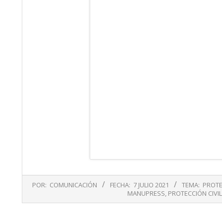
2021-
POR:
COMUNICACIÓN
FECHA:
7 JULIO 2021
TEMA:
PROTE
07-
MANUPRESS
,
PROTECCIÓN CIVIL
07