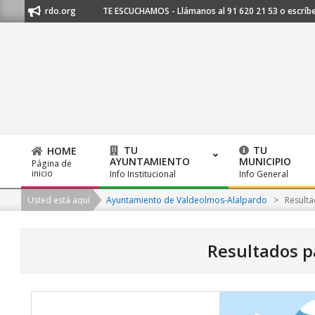
Skip
alpardo.org
TE ESCUCHAMOS - Llámanos al 91 620 21 53 o escríbenos a
to
content
TU
TU
HOME
AYUNTAMIENTO
MUNICIPIO
Página de
Primary
inicio
Info Institucional
Info General
Navigation
Usted está aquí
Ayuntamiento de Valdeolmos-Alalpardo
>
Resulta
Menu
Resultados p