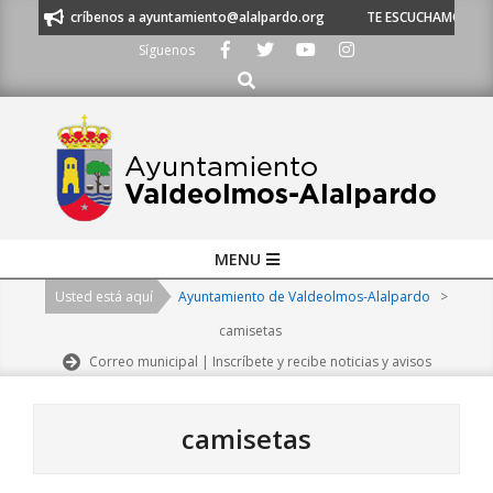
Skip
escríbenos a ayuntamiento@alalpardo.org
TE ESCUCHAMOS - Llámanos al
to
Síguenos
content
Buscar
Primary
MENU
Navigation
Usted está aquí
Ayuntamiento de Valdeolmos-Alalpardo
>
Menu
camisetas
Correo municipal | Inscríbete y recibe noticias y avisos
camisetas