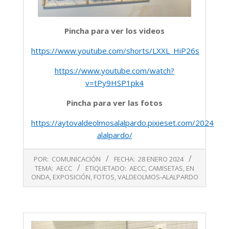
Pincha para ver los videos
https://www.youtube.com/shorts/LXXL_HiP26s
https://www.youtube.com/watch?
v=tPy9HSP1pk4
Pincha para ver las fotos
https://aytovaldeolmosalalpardo.pixieset.com/2024en
alalpardo/
2024-
POR:
COMUNICACIÓN
FECHA:
28 ENERO 2024
01-
TEMA:
AECC
ETIQUETADO:
AECC
,
CAMISETAS
,
EN
28
ONDA
,
EXPOSICIÓN
,
FOTOS
,
VALDEOLMOS-ALALPARDO