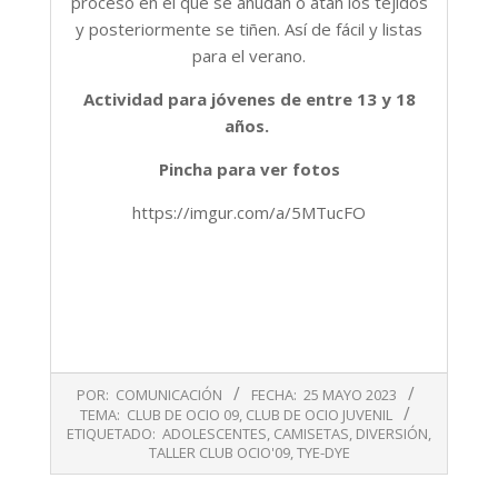
proceso en el que se anudan o atan los tejidos
y posteriormente se tiñen. Así de fácil y listas
para el verano.
Actividad para jóvenes de entre 13 y 18
años.
Pincha para ver fotos
https://imgur.com/a/5MTucFO
2023-
POR:
COMUNICACIÓN
FECHA:
25 MAYO 2023
05-
TEMA:
CLUB DE OCIO 09
,
CLUB DE OCIO JUVENIL
25
ETIQUETADO:
ADOLESCENTES
,
CAMISETAS
,
DIVERSIÓN
,
TALLER CLUB OCIO'09
,
TYE-DYE