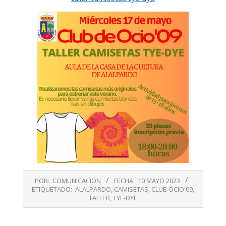
2023-
POR:
COMUNICACIÓN
FECHA:
10 MAYO 2023
05-
ETIQUETADO:
ALALPARDO
,
CAMISETAS
,
CLUB OCIO'09
,
10
TALLER
,
TYE-DYE