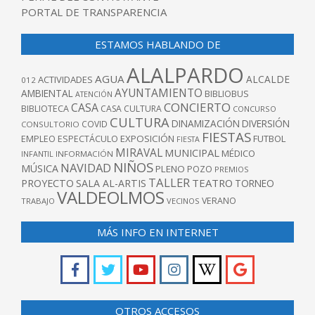
PORTAL DE TRANSPARENCIA
ESTAMOS HABLANDO DE
ALALPARDO
AGUA
ALCALDE
ACTIVIDADES
012
AYUNTAMIENTO
AMBIENTAL
BIBLIOBUS
ATENCIÓN
CONCIERTO
CASA
BIBLIOTECA
CASA CULTURA
CONCURSO
CULTURA
DINAMIZACIÓN
DIVERSIÓN
COVID
CONSULTORIO
FIESTAS
EXPOSICIÓN
FUTBOL
EMPLEO
ESPECTÁCULO
FIESTA
MIRAVAL
MUNICIPAL
MÉDICO
INFANTIL
INFORMACIÓN
NIÑOS
NAVIDAD
MÚSICA
PLENO
POZO
PREMIOS
TALLER
TEATRO
PROYECTO
SALA AL-ARTIS
TORNEO
VALDEOLMOS
VERANO
TRABAJO
VECINOS
MÁS INFO EN INTERNET
OTROS ACCESOS