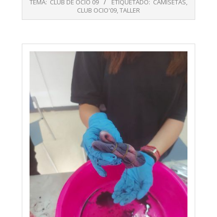
TEMA:
CLUB DE OCIO 09
ETIQUETADO:
CAMISETAS
,
30
CLUB OCIO'09
,
TALLER