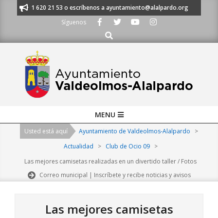
Skip
nos al 91 620 21 53 o escríbenos a ayuntamiento@alalpardo.org
TE ES
to
Síguenos
content
Buscar
Primary
MENU
Navigation
Usted está aquí
Ayuntamiento de Valdeolmos-Alalpardo
>
Menu
Actualidad
>
Club de Ocio 09
>
Las mejores camisetas realizadas en un divertido taller / Fotos
Correo municipal | Inscríbete y recibe noticias y avisos
Las mejores camisetas