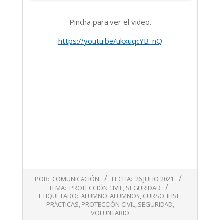
Pincha para ver el video.
https://youtu.be/ukxuqcYB_nQ
2021-
POR:
COMUNICACIÓN
FECHA:
26 JULIO 2021
07-
TEMA:
PROTECCIÓN CIVIL
,
SEGURIDAD
26
ETIQUETADO:
ALUMNO
,
ALUMNOS
,
CURSO
,
IFISE
,
PRÁCTICAS
,
PROTECCIÓN CIVIL
,
SEGURIDAD
,
VOLUNTARIO