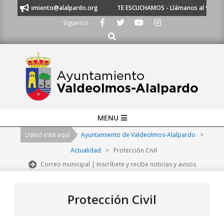
Skip
ntamiento@alalpardo.org
TE ESCUCHAMOS - Llámanos al 91 620 21 53 o e
to
Síguenos
content
Buscar
Primary
MENU
Navigation
Usted está aquí
Ayuntamiento de Valdeolmos-Alalpardo
>
Menu
Actualidad
>
Protección Civil
Correo municipal | Inscríbete y recibe noticias y avisos
Protección Civil