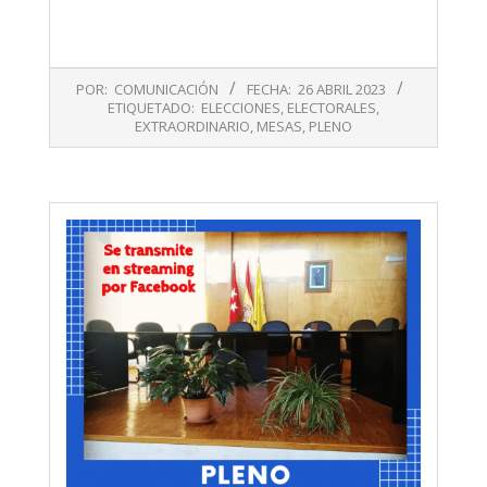
2023-
POR:
COMUNICACIÓN
FECHA:
26 ABRIL 2023
04-
ETIQUETADO:
ELECCIONES
,
ELECTORALES
,
26
EXTRAORDINARIO
,
MESAS
,
PLENO