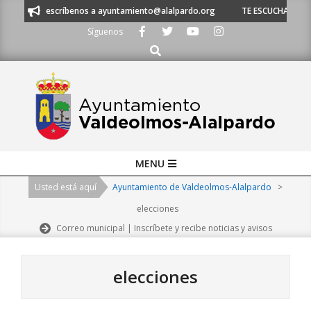
Skip
3 o escríbenos a ayuntamiento@alalpardo.org
TE ESCUCHAMOS - Llámano
to
Síguenos
content
Buscar
Primary
MENU
Navigation
Usted está aquí
Ayuntamiento de Valdeolmos-Alalpardo
>
Menu
elecciones
Correo municipal | Inscríbete y recibe noticias y avisos
elecciones