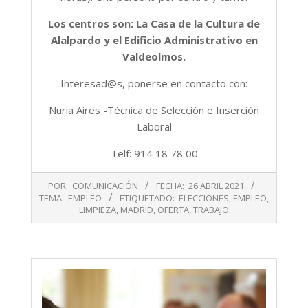
Los centros son: La Casa de la Cultura de
Alalpardo y el Edificio Administrativo en
Valdeolmos.
Interesad@s, ponerse en contacto con:
Nuria Aires -Técnica de Selección e Inserción
Laboral
Telf: 914 18 78 00
2021-
POR:
COMUNICACIÓN
FECHA:
26 ABRIL 2021
04-
TEMA:
EMPLEO
ETIQUETADO:
ELECCIONES
,
EMPLEO
,
26
LIMPIEZA
,
MADRID
,
OFERTA
,
TRABAJO