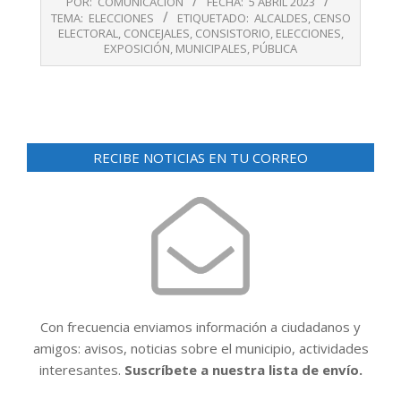
POR:
COMUNICACIÓN
FECHA:
5 ABRIL 2023
04-
TEMA:
ELECCIONES
ETIQUETADO:
ALCALDES
,
CENSO
05
ELECTORAL
,
CONCEJALES
,
CONSISTORIO
,
ELECCIONES
,
EXPOSICIÓN
,
MUNICIPALES
,
PÚBLICA
RECIBE NOTICIAS EN TU CORREO
Con frecuencia enviamos información a ciudadanos y
amigos: avisos, noticias sobre el municipio, actividades
interesantes.
Suscríbete a nuestra lista de envío.