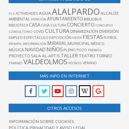
ALALPARDO
AGUA
ALCALDE
ACTIVIDADES
012
AYUNTAMIENTO
AMBIENTAL
BIBLIOBUS
ATENCIÓN
CONCIERTO
CASA
BIBLIOTECA
CASA CULTURA
CONCURSO
CULTURA
DINAMIZACIÓN
DIVERSIÓN
COVID
CONSULTORIO
FIESTAS
EXPOSICIÓN
FUTBOL
EMPLEO
ESPECTÁCULO
FIESTA
MIRAVAL
MUNICIPAL
MÉDICO
INFANTIL
INFORMACIÓN
NIÑOS
NAVIDAD
MÚSICA
PLENO
POZO
PREMIOS
TALLER
TEATRO
PROYECTO
SALA AL-ARTIS
TORNEO
VALDEOLMOS
VERANO
TRABAJO
VECINOS
MÁS INFO EN INTERNET
OTROS ACCESOS
INFORMACIÓN SOBRE COOKIES
POLÍTICA PRIVACIDAD Y AVISO LEGAL