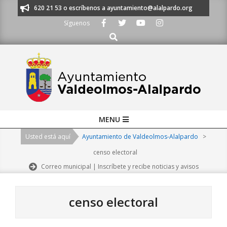
Skip
os al 91 620 21 53 o escríbenos a ayuntamiento@alalpardo.org
TE ESC
to
Síguenos
content
Buscar
Primary
MENU
Navigation
Usted está aquí
Ayuntamiento de Valdeolmos-Alalpardo
>
Menu
censo electoral
Correo municipal | Inscríbete y recibe noticias y avisos
censo electoral