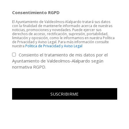
Consentimiento RGPD
El Ayuntamiento de Valdeolmos-Alalpardo tratará sus datos
con la finalidad de mantenerle informado acerca de nuestras
noticias, promociones y novedades. Puede ejercer sus
derechos de acceso, rectificación, supresión, portabilidad,
limitación y oposición, como le informamos en nuestra Política
de Privacidad y Aviso Legal. Para más información consulte
nuestra
Politica de Privacidad y Aviso Legal
Consiento el tratamiento de mis datos por el
Ayuntamiento de Valdeolmos-Alalpardo según
normativa RGPD.