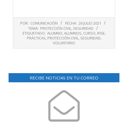
2021-
POR:
COMUNICACIÓN
FECHA:
26 JULIO 2021
07-
TEMA:
PROTECCIÓN CIVIL
,
SEGURIDAD
26
ETIQUETADO:
ALUMNO
,
ALUMNOS
,
CURSO
,
IFISE
,
PRÁCTICAS
,
PROTECCIÓN CIVIL
,
SEGURIDAD
,
VOLUNTARIO
RECIBE NOTICIAS EN TU CORREO