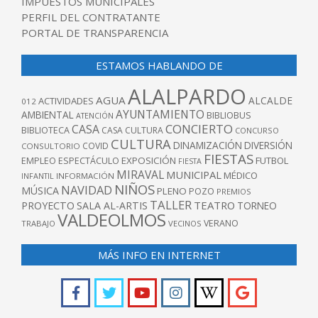
IMPUESTOS MUNICIPALES
PERFIL DEL CONTRATANTE
PORTAL DE TRANSPARENCIA
ESTAMOS HABLANDO DE
ALALPARDO
AGUA
ALCALDE
ACTIVIDADES
012
AYUNTAMIENTO
AMBIENTAL
BIBLIOBUS
ATENCIÓN
CONCIERTO
CASA
BIBLIOTECA
CASA CULTURA
CONCURSO
CULTURA
DINAMIZACIÓN
DIVERSIÓN
COVID
CONSULTORIO
FIESTAS
EXPOSICIÓN
FUTBOL
EMPLEO
ESPECTÁCULO
FIESTA
MIRAVAL
MUNICIPAL
MÉDICO
INFANTIL
INFORMACIÓN
NIÑOS
NAVIDAD
MÚSICA
PLENO
POZO
PREMIOS
TALLER
TEATRO
PROYECTO
SALA AL-ARTIS
TORNEO
VALDEOLMOS
VERANO
TRABAJO
VECINOS
MÁS INFO EN INTERNET