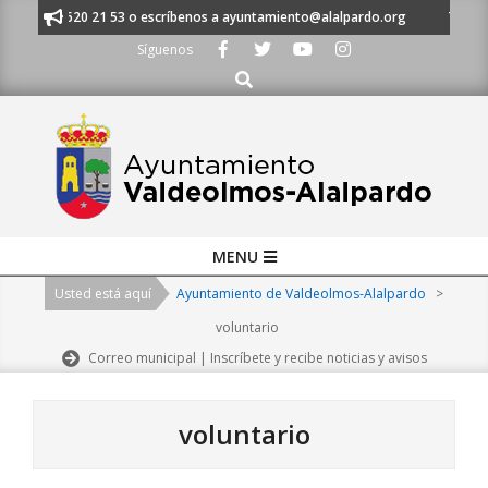
Skip
 al 91 620 21 53 o escríbenos a ayuntamiento@alalpardo.org
TE ESCUC
to
Síguenos
content
Buscar
Primary
MENU
Navigation
Usted está aquí
Ayuntamiento de Valdeolmos-Alalpardo
>
Menu
voluntario
Correo municipal | Inscríbete y recibe noticias y avisos
voluntario