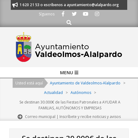
Skip
nos al 91 620 21 53 o escríbenos a ayuntamiento@alalpardo.org
TE ES
to
Síguenos
content
Buscar
Primary
MENU
Navigation
Usted está aquí
Ayuntamiento de Valdeolmos-Alalpardo
>
Menu
Actualidad
>
Autónomos
>
Se destinan 30.000€ de las Fiestas Patronales a AYUDAR A
FAMILIAS, AUTÓNOMOS Y EMPRESAS
Correo municipal | Inscríbete y recibe noticias y avisos