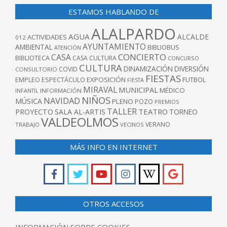
ESTAMOS HABLANDO DE
ALALPARDO
AGUA
ALCALDE
ACTIVIDADES
012
AYUNTAMIENTO
AMBIENTAL
BIBLIOBUS
ATENCIÓN
CONCIERTO
CASA
BIBLIOTECA
CASA CULTURA
CONCURSO
CULTURA
DINAMIZACIÓN
DIVERSIÓN
COVID
CONSULTORIO
FIESTAS
EXPOSICIÓN
FUTBOL
EMPLEO
ESPECTÁCULO
FIESTA
MIRAVAL
MUNICIPAL
MÉDICO
INFANTIL
INFORMACIÓN
NIÑOS
NAVIDAD
MÚSICA
PLENO
POZO
PREMIOS
TALLER
TEATRO
PROYECTO
SALA AL-ARTIS
TORNEO
VALDEOLMOS
VERANO
TRABAJO
VECINOS
MÁS INFO EN INTERNET
OTROS ACCESOS