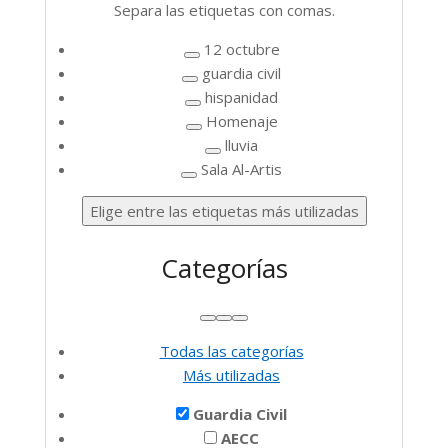
Separa las etiquetas con comas.
etiqueta
12 octubre
Remove
guardia civil
Remove
term:
hispanidad
term:
12
Remove
Homenaje
guardia
octubre
term:
Remove
lluvia
civil
hispanidad
term:
Remove
Sala Al-Artis
Remove
Homenaje
term:
term:
lluvia
Elige entre las etiquetas más utilizadas
Sala
Al-
Categorías
Artis
Subir
Bajar
Alternar
Todas las categorías
panel:
Más utilizadas
Categorías
Guardia Civil
AECC