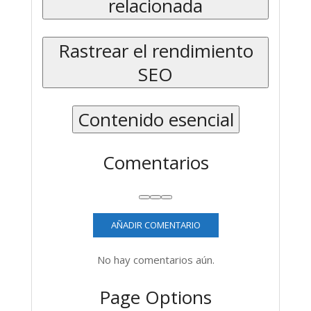
relacionada
clave
objetivo
Rastrear el rendimiento
para
SEO
calcular
la
Contenido esencial
puntuación
SEO
Comentarios
Subir
Bajar
Alternar
panel:
AÑADIR COMENTARIO
Comentarios
No hay comentarios aún.
Page Options