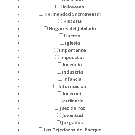
Halloween
Hermandad Sacramental
Historia
Hogares del Jubilado
Huerto
Iglesia
Importante
Impuestos
Incendio
Industria
Infancia
Información
Internet
Jardinería
Juez de Paz
Juventud
Juzgados
Las Tejedoras del Paeque