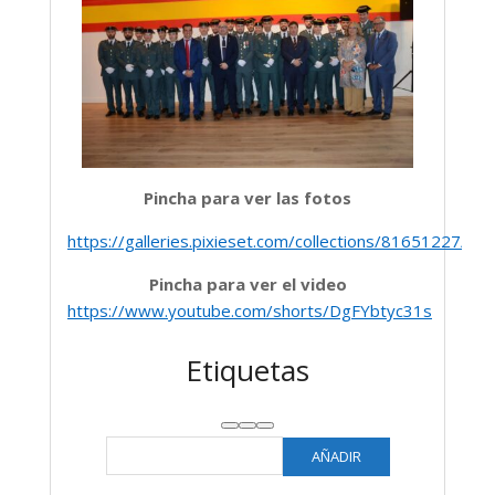
Pincha para ver las fotos
https://galleries.pixieset.com/collections/81651227/s
Pincha para ver el video
https://www.youtube.com/shorts/DgFYbtyc31s
Etiquetas
Subir
Bajar
Alternar
Añadir
panel:
una
nueva
Etiquetas