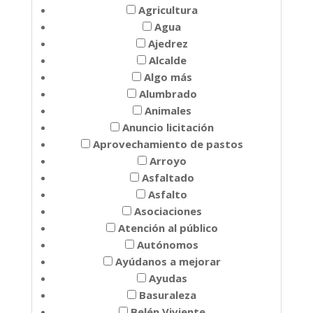
Agricultura
Agua
Ajedrez
Alcalde
Algo más
Alumbrado
Animales
Anuncio licitación
Aprovechamiento de pastos
Arroyo
Asfaltado
Asfalto
Asociaciones
Atención al público
Autónomos
Ayúdanos a mejorar
Ayudas
Basuraleza
Belén Viviente