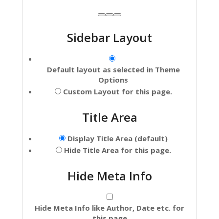
Subir
Bajar
Alternar
panel:
Sidebar Layout
Page
Page
Options
Options
Default layout as selected in Theme
Options
Custom Layout for this page.
Title Area
Display Title Area (default)
Hide Title Area for this page.
Hide Meta Info
Hide Meta Info like Author, Date etc. for
this page