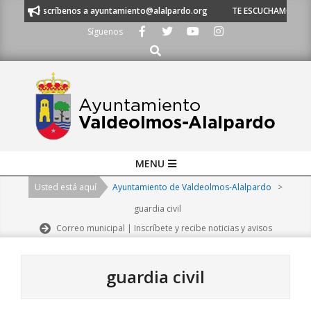
Skip
 escríbenos a ayuntamiento@alalpardo.org
TE ESCUCHAMOS - Llámanos al
to
Síguenos
content
Buscar
Primary
MENU
Navigation
Usted está aquí
Ayuntamiento de Valdeolmos-Alalpardo
>
Menu
guardia civil
Correo municipal | Inscríbete y recibe noticias y avisos
guardia civil