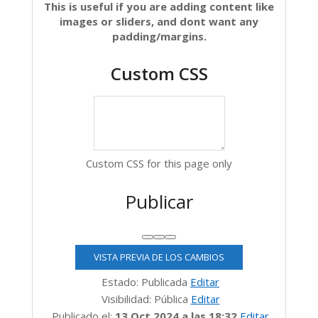
This is useful if you are adding content like
images or sliders, and dont want any
padding/margins.
Custom CSS
Custom CSS for this page only
Publicar
Subir
Bajar
Alternar
(ABRE
VISTA PREVIA DE LOS CAMBIOS
panel:
EN
Publicar
Editar
UNA
Estado:
Publicada
Editar
NUEVA
estado
Editar
Visibilidad:
Pública
Editar
PESTAÑA)
visibilidad
Editar
Publicado el:
13 Oct 2024 a las 18:32
Editar