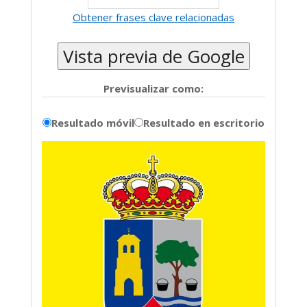
frase
(Se
Obtener frases clave relacionadas
clave
abre
objetivo
en
Vista previa de Google
perfecta
una
nueva
Previsualizar como:
ventana
del
Resultado móvil
Resultado en escritorio
navegador)
Vista
previa
de
la
URL: