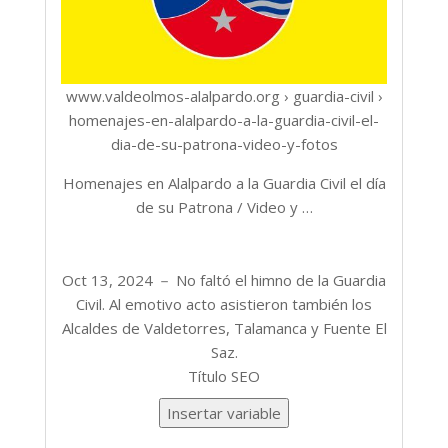
www.valdeolmos-alalpardo.org
› guardia-civil ›
homenajes-en-alalpardo-a-la-guardia-civil-el-
dia-de-su-patrona-video-y-fotos
Vista
Homenajes en Alalpardo a la Guardia Civil el día
previa
de su Patrona / Video y …
del
Vista
título
previa
SEO:
Oct 13, 2024 －
No faltó el himno de la Guardia
de
Civil. Al emotivo acto asistieron también los
la
Alcaldes de Valdetorres, Talamanca y Fuente El
meta
Saz.
description:
Título SEO
Insertar variable