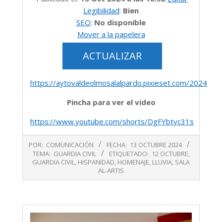
fecha
Legibilidad
:
Bien
y
SEO
:
No disponible
hora
Mover a la papelera
https://aytovaldeolmosalalpardo.pixieset.com/2024oct
Pincha para ver el video
https://www.youtube.com/shorts/DgFYbtyc31s
2024-
POR:
COMUNICACIÓN
FECHA:
13 OCTUBRE 2024
10-
TEMA:
GUARDIA CIVIL
ETIQUETADO:
12 OCTUBRE
,
13
GUARDIA CIVIL
,
HISPANIDAD
,
HOMENAJE
,
LLUVIA
,
SALA
AL-ARTIS