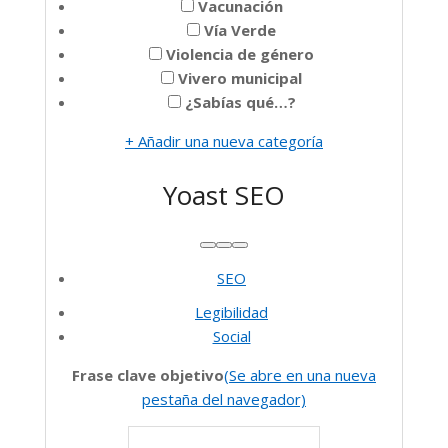
Vacunación
Vía Verde
Violencia de género
Vivero municipal
¿Sabías qué…?
+ Añadir una nueva categoría
Yoast SEO
Subir
Bajar
Alternar
SEO
panel:
Yoast
Legibilidad
SEO
Social
Ayuda
Frase clave objetivo
(Se abre en una nueva
para
pestaña del navegador)
elegir
la