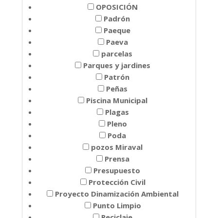
OPOSICIÓN
Padrón
Paeque
Paeva
parcelas
Parques y jardines
Patrón
Peñas
Piscina Municipal
Plagas
Pleno
Poda
pozos Miraval
Prensa
Presupuesto
Protección Civil
Proyecto Dinamización Ambiental
Punto Limpio
Reciclaje