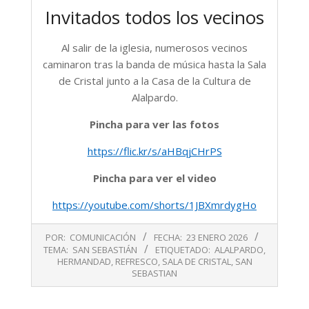
Invitados todos los vecinos
Al salir de la iglesia, numerosos vecinos
caminaron tras la banda de música hasta la Sala
de Cristal junto a la Casa de la Cultura de
Alalpardo.
Pincha para ver las fotos
https://flic.kr/s/aHBqjCHrPS
Pincha para ver el video
https://youtube.com/shorts/1JBXmrdygHo
2026-
POR:
COMUNICACIÓN
FECHA:
23 ENERO 2026
01-
TEMA:
SAN SEBASTIÁN
ETIQUETADO:
ALALPARDO
,
23
HERMANDAD
,
REFRESCO
,
SALA DE CRISTAL
,
SAN
SEBASTIAN