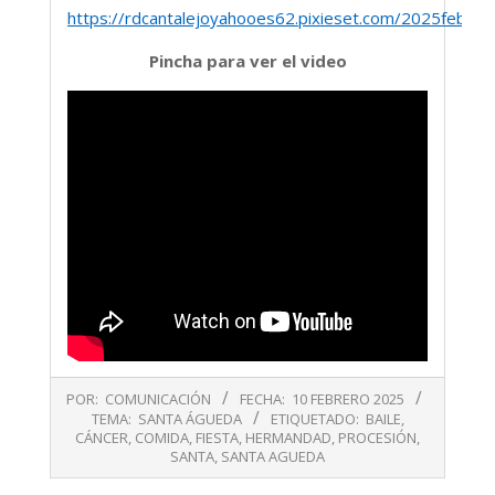
https://rdcantalejoyahooes62.pixieset.com/2025febre
Pincha para ver el video
2025-
POR:
COMUNICACIÓN
FECHA:
10 FEBRERO 2025
02-
TEMA:
SANTA ÁGUEDA
ETIQUETADO:
BAILE
,
10
CÁNCER
,
COMIDA
,
FIESTA
,
HERMANDAD
,
PROCESIÓN
,
SANTA
,
SANTA AGUEDA