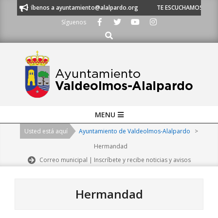
Skip
benos a ayuntamiento@alalpardo.org
TE ESCUCHAMOS - Llámanos al 91 62
to
Síguenos
content
Buscar
Primary
MENU
Navigation
Usted está aquí
Ayuntamiento de Valdeolmos-Alalpardo
>
Menu
Hermandad
Correo municipal | Inscríbete y recibe noticias y avisos
Hermandad