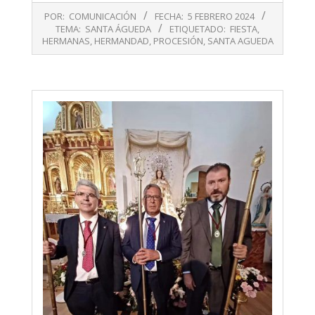
2024-
POR:
COMUNICACIÓN
FECHA:
5 FEBRERO 2024
02-
TEMA:
SANTA ÁGUEDA
ETIQUETADO:
FIESTA
,
05
HERMANAS
,
HERMANDAD
,
PROCESIÓN
,
SANTA AGUEDA