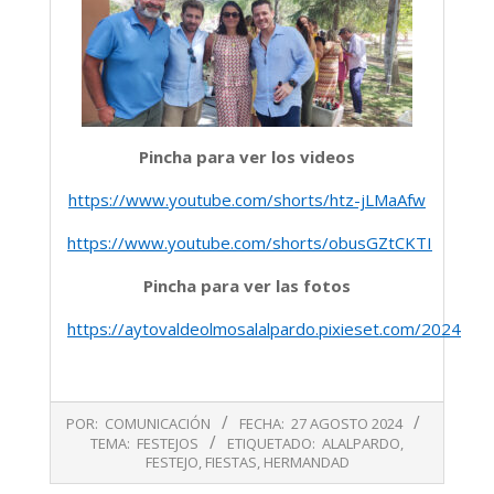
Pincha para ver los videos
https://www.youtube.com/shorts/htz-jLMaAfw
https://www.youtube.com/shorts/obusGZtCKTI
Pincha para ver las fotos
https://aytovaldeolmosalalpardo.pixieset.com/2024ago
2024-
POR:
COMUNICACIÓN
FECHA:
27 AGOSTO 2024
08-
TEMA:
FESTEJOS
ETIQUETADO:
ALALPARDO
,
27
FESTEJO
,
FIESTAS
,
HERMANDAD