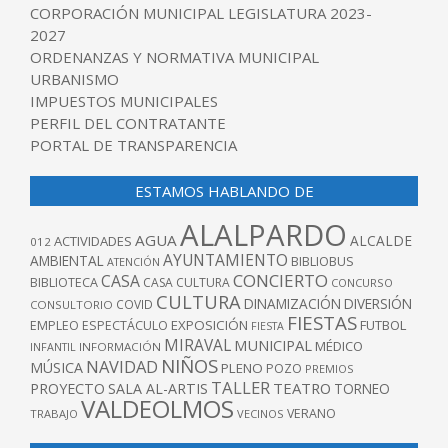
CORPORACIÓN MUNICIPAL LEGISLATURA 2023-
2027
ORDENANZAS Y NORMATIVA MUNICIPAL
URBANISMO
IMPUESTOS MUNICIPALES
PERFIL DEL CONTRATANTE
PORTAL DE TRANSPARENCIA
ESTAMOS HABLANDO DE
ALALPARDO
AGUA
ALCALDE
ACTIVIDADES
012
AYUNTAMIENTO
AMBIENTAL
BIBLIOBUS
ATENCIÓN
CONCIERTO
CASA
BIBLIOTECA
CASA CULTURA
CONCURSO
CULTURA
DINAMIZACIÓN
DIVERSIÓN
COVID
CONSULTORIO
FIESTAS
EXPOSICIÓN
FUTBOL
EMPLEO
ESPECTÁCULO
FIESTA
MIRAVAL
MUNICIPAL
MÉDICO
INFANTIL
INFORMACIÓN
NIÑOS
NAVIDAD
MÚSICA
PLENO
POZO
PREMIOS
TALLER
TEATRO
PROYECTO
SALA AL-ARTIS
TORNEO
VALDEOLMOS
VERANO
TRABAJO
VECINOS