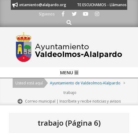
Skip
 ayuntamiento@alalpardo.org
TE ESCUCHAMOS - Llámanos al 91 620 21 53
to
Síguenos
content
Buscar
Primary
MENU
Navigation
Usted está aquí
Ayuntamiento de Valdeolmos-Alalpardo
>
Menu
trabajo
Correo municipal | Inscríbete y recibe noticias y avisos
trabajo
(Página 6)