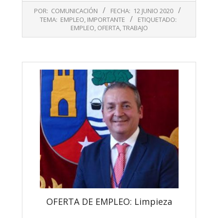
2020-
POR:
COMUNICACIÓN
FECHA:
12 JUNIO 2020
06-
TEMA:
EMPLEO
,
IMPORTANTE
ETIQUETADO:
12
EMPLEO
,
OFERTA
,
TRABAJO
OFERTA DE EMPLEO: Limpieza