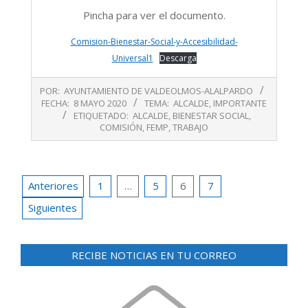
Pincha para ver el documento.
Comision-Bienestar-Social-y-Accesibilidad-
Universal1
Descarga
2020-
POR:
AYUNTAMIENTO DE VALDEOLMOS-ALALPARDO
05-
FECHA:
8 MAYO 2020
TEMA:
ALCALDE
,
IMPORTANTE
08
ETIQUETADO:
ALCALDE
,
BIENESTAR SOCIAL
,
COMISIÓN
,
FEMP
,
TRABAJO
Paginación
Anteriores
1
…
5
6
7
de
Siguientes
entradas
RECIBE NOTICIAS EN TU CORREO