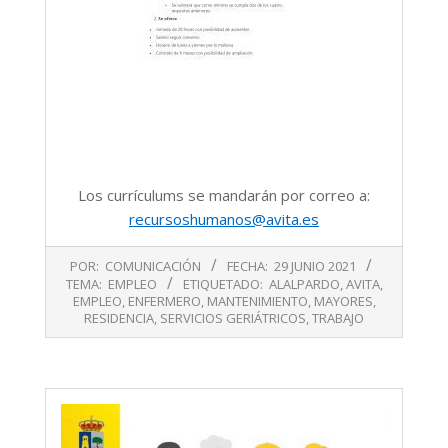
Los currículums se mandarán por correo a:
recursoshumanos@avita.es
2021-
POR:
COMUNICACIÓN
FECHA:
29 JUNIO 2021
06-
TEMA:
EMPLEO
ETIQUETADO:
ALALPARDO
,
AVITA
,
29
EMPLEO
,
ENFERMERO
,
MANTENIMIENTO
,
MAYORES
,
RESIDENCIA
,
SERVICIOS GERIÁTRICOS
,
TRABAJO