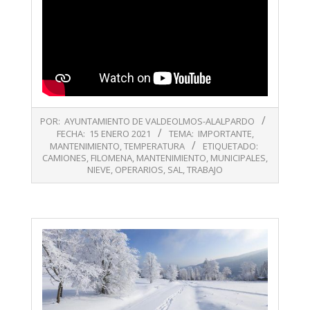
2021-
POR:
AYUNTAMIENTO DE VALDEOLMOS-ALALPARDO
01-
FECHA:
15 ENERO 2021
TEMA:
IMPORTANTE
,
15
MANTENIMIENTO
,
TEMPERATURA
ETIQUETADO:
CAMIONES
,
FILOMENA
,
MANTENIMIENTO
,
MUNICIPALES
,
NIEVE
,
OPERARIOS
,
SAL
,
TRABAJO