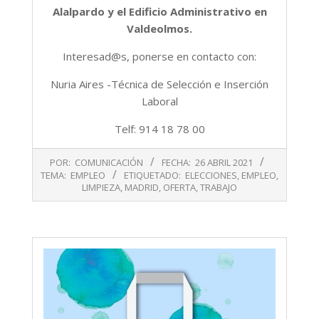
Alalpardo y el Edificio Administrativo en
Valdeolmos.
Interesad@s, ponerse en contacto con:
Nuria Aires -Técnica de Selección e Inserción
Laboral
Telf: 914 18 78 00
2021-
POR:
COMUNICACIÓN
FECHA:
26 ABRIL 2021
04-
TEMA:
EMPLEO
ETIQUETADO:
ELECCIONES
,
EMPLEO
,
26
LIMPIEZA
,
MADRID
,
OFERTA
,
TRABAJO