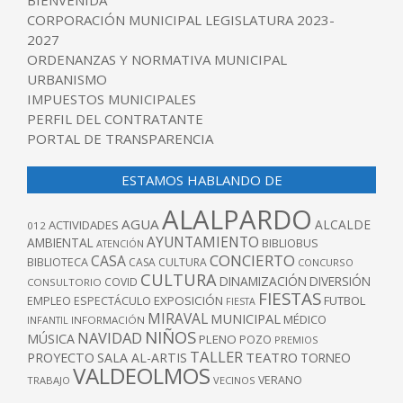
CORPORACIÓN MUNICIPAL LEGISLATURA 2023-
2027
ORDENANZAS Y NORMATIVA MUNICIPAL
URBANISMO
IMPUESTOS MUNICIPALES
PERFIL DEL CONTRATANTE
PORTAL DE TRANSPARENCIA
ESTAMOS HABLANDO DE
ALALPARDO
AGUA
ALCALDE
ACTIVIDADES
012
AYUNTAMIENTO
AMBIENTAL
BIBLIOBUS
ATENCIÓN
CONCIERTO
CASA
BIBLIOTECA
CASA CULTURA
CONCURSO
CULTURA
DINAMIZACIÓN
DIVERSIÓN
COVID
CONSULTORIO
FIESTAS
EXPOSICIÓN
FUTBOL
EMPLEO
ESPECTÁCULO
FIESTA
MIRAVAL
MUNICIPAL
MÉDICO
INFANTIL
INFORMACIÓN
NIÑOS
NAVIDAD
MÚSICA
PLENO
POZO
PREMIOS
TALLER
TEATRO
PROYECTO
SALA AL-ARTIS
TORNEO
VALDEOLMOS
VERANO
TRABAJO
VECINOS