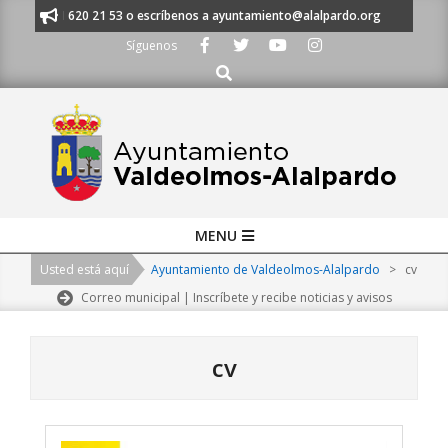
Skip
os al 91 620 21 53 o escríbenos a ayuntamiento@alalpardo.org
TE ESC
to
Síguenos
content
Buscar
Primary
MENU
Navigation
Usted está aquí
Ayuntamiento de Valdeolmos-Alalpardo
>
cv
Menu
Correo municipal | Inscríbete y recibe noticias y avisos
cv