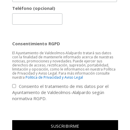
Teléfono (opcional)
Consentimiento RGPD
El Ayuntamiento de Valdeolmos-Alalpardo tratará sus datos
con la finalidad de mantenerle informado acerca de nuestras
noticias, promociones y novedades. Puede ejercer sus
derechos de acceso, rectificación, supresión, portabilidad,
limitación y oposición, como le informamos en nuestra Política
de Privacidad y Aviso Legal. Para más información consulte
nuestra
Politica de Privacidad y Aviso Legal
Consiento el tratamiento de mis datos por el
Ayuntamiento de Valdeolmos-Alalpardo según
normativa RGPD.