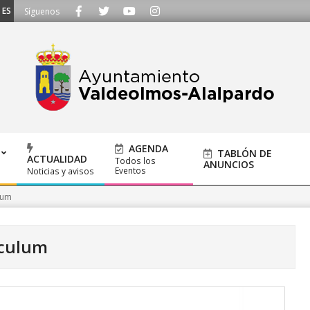
CUCHAMOS - Llámanos al 91 620 21 53 o escríbenos a ayuntamiento@alalpard
Síguenos
AGENDA
TABLÓN DE
ACTUALIDAD
Todos los
ANUNCIOS
Eventos
Noticias y avisos
lum
iculum