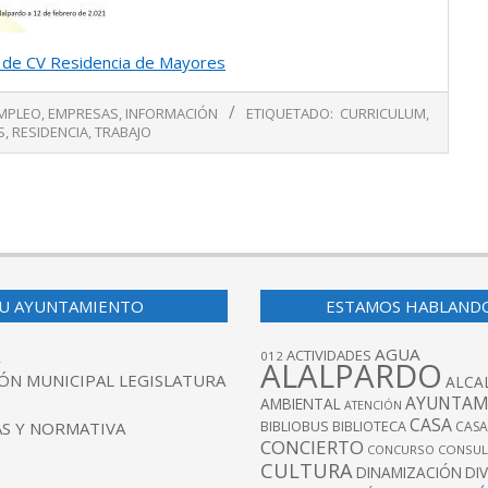
a de CV Residencia de Mayores
MPLEO
,
EMPRESAS
,
INFORMACIÓN
ETIQUETADO:
CURRICULUM
,
S
,
RESIDENCIA
,
TRABAJO
U AYUNTAMIENTO
ESTAMOS HABLAND
AGUA
ACTIVIDADES
012
ALALPARDO
ÓN MUNICIPAL LEGISLATURA
ALCA
AYUNTAM
AMBIENTAL
ATENCIÓN
CASA
BIBLIOBUS
S Y NORMATIVA
BIBLIOTECA
CASA
CONCIERTO
CONCURSO
CONSUL
CULTURA
DINAMIZACIÓN
DI