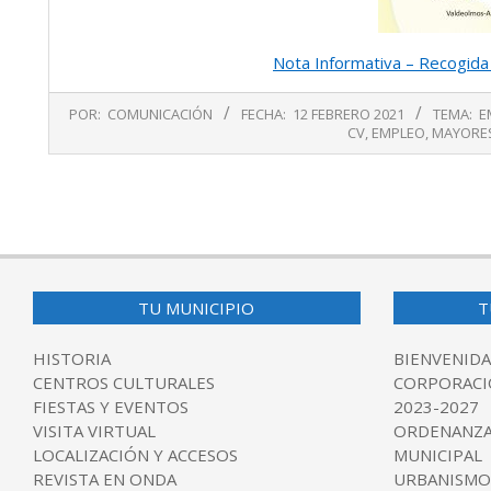
Nota Informativa – Recogid
2021-
POR:
COMUNICACIÓN
FECHA:
12 FEBRERO 2021
TEMA:
E
02-
CV
,
EMPLEO
,
MAYORE
12
TU MUNICIPIO
T
HISTORIA
BIENVENIDA
CENTROS CULTURALES
CORPORACI
FIESTAS Y EVENTOS
2023-2027
VISITA VIRTUAL
ORDENANZA
LOCALIZACIÓN Y ACCESOS
MUNICIPAL
REVISTA EN ONDA
URBANISMO