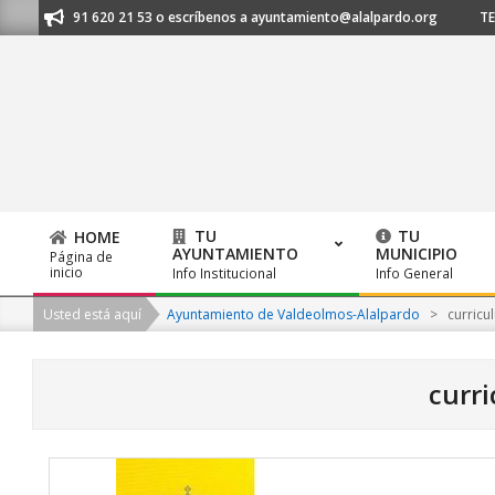
Skip
anos al 91 620 21 53 o escríbenos a ayuntamiento@alalpardo.org
TE ES
to
content
TU
TU
HOME
AYUNTAMIENTO
MUNICIPIO
Página de
Primary
inicio
Info Institucional
Info General
Navigation
Usted está aquí
Ayuntamiento de Valdeolmos-Alalpardo
>
curricu
Menu
curr