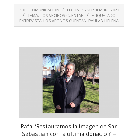
2023-
POR:
COMUNICACIÓN
FECHA:
15 SEPTIEMBRE 2023
09-
TEMA:
LOS VECINOS CUENTAN
ETIQUETADO:
15
ENTREVISTA
,
LOS VECINOS CUENTAN
,
PAULA Y HELENA
Rafa: ‘Restauramos la imagen de San
Sebastián con la última donación’ –