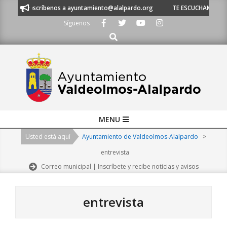
Skip
 escríbenos a ayuntamiento@alalpardo.org
TE ESCUCHAMOS - Llámanos a
to
Síguenos
content
Buscar
Primary
MENU
Navigation
Usted está aquí
Ayuntamiento de Valdeolmos-Alalpardo
>
Menu
entrevista
Correo municipal | Inscríbete y recibe noticias y avisos
entrevista