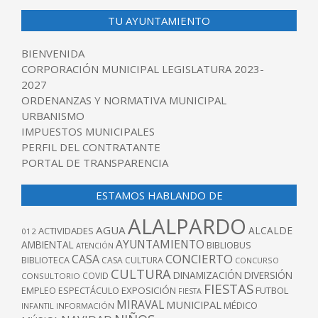
TU AYUNTAMIENTO
BIENVENIDA
CORPORACIÓN MUNICIPAL LEGISLATURA 2023-
2027
ORDENANZAS Y NORMATIVA MUNICIPAL
URBANISMO
IMPUESTOS MUNICIPALES
PERFIL DEL CONTRATANTE
PORTAL DE TRANSPARENCIA
ESTAMOS HABLANDO DE
ALALPARDO
AGUA
ALCALDE
ACTIVIDADES
012
AYUNTAMIENTO
AMBIENTAL
BIBLIOBUS
ATENCIÓN
CONCIERTO
CASA
BIBLIOTECA
CASA CULTURA
CONCURSO
CULTURA
DINAMIZACIÓN
DIVERSIÓN
COVID
CONSULTORIO
FIESTAS
EXPOSICIÓN
FUTBOL
EMPLEO
ESPECTÁCULO
FIESTA
MIRAVAL
MUNICIPAL
MÉDICO
INFANTIL
INFORMACIÓN