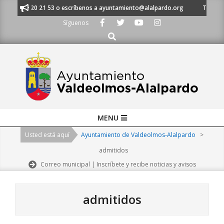
Skip
al 91 620 21 53 o escríbenos a ayuntamiento@alalpardo.org
TE ESCUCH
to
Síguenos
content
Buscar
Primary
MENU
Navigation
Usted está aquí
Ayuntamiento de Valdeolmos-Alalpardo
>
Menu
admitidos
Correo municipal | Inscríbete y recibe noticias y avisos
admitidos