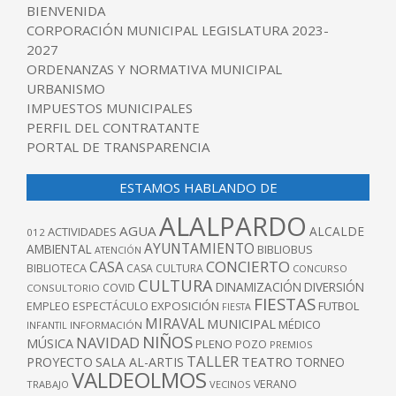
BIENVENIDA
CORPORACIÓN MUNICIPAL LEGISLATURA 2023-
2027
ORDENANZAS Y NORMATIVA MUNICIPAL
URBANISMO
IMPUESTOS MUNICIPALES
PERFIL DEL CONTRATANTE
PORTAL DE TRANSPARENCIA
ESTAMOS HABLANDO DE
ALALPARDO
AGUA
ALCALDE
ACTIVIDADES
012
AYUNTAMIENTO
AMBIENTAL
BIBLIOBUS
ATENCIÓN
CONCIERTO
CASA
BIBLIOTECA
CASA CULTURA
CONCURSO
CULTURA
DINAMIZACIÓN
DIVERSIÓN
COVID
CONSULTORIO
FIESTAS
EXPOSICIÓN
FUTBOL
EMPLEO
ESPECTÁCULO
FIESTA
MIRAVAL
MUNICIPAL
MÉDICO
INFANTIL
INFORMACIÓN
NIÑOS
NAVIDAD
MÚSICA
PLENO
POZO
PREMIOS
TALLER
TEATRO
PROYECTO
SALA AL-ARTIS
TORNEO
VALDEOLMOS
VERANO
TRABAJO
VECINOS