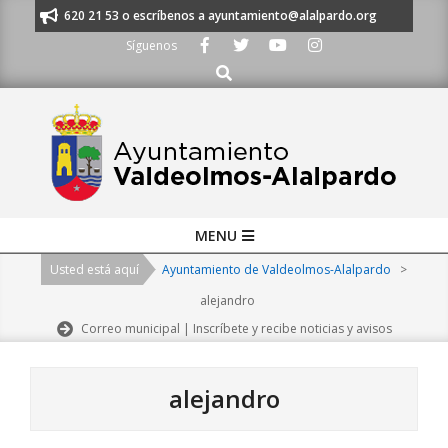
Skip
os al 91 620 21 53 o escríbenos a ayuntamiento@alalpardo.org
TE ESCU
to
Síguenos
content
Buscar
Primary
MENU
Navigation
Usted está aquí
Ayuntamiento de Valdeolmos-Alalpardo
>
Menu
alejandro
Correo municipal | Inscríbete y recibe noticias y avisos
alejandro