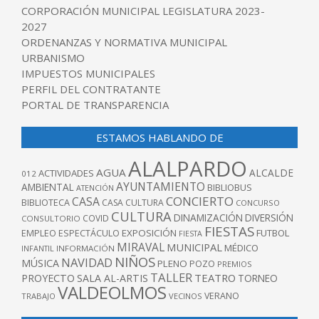
CORPORACIÓN MUNICIPAL LEGISLATURA 2023-
2027
ORDENANZAS Y NORMATIVA MUNICIPAL
URBANISMO
IMPUESTOS MUNICIPALES
PERFIL DEL CONTRATANTE
PORTAL DE TRANSPARENCIA
ESTAMOS HABLANDO DE
ALALPARDO
AGUA
ALCALDE
ACTIVIDADES
012
AYUNTAMIENTO
AMBIENTAL
BIBLIOBUS
ATENCIÓN
CONCIERTO
CASA
BIBLIOTECA
CASA CULTURA
CONCURSO
CULTURA
DINAMIZACIÓN
DIVERSIÓN
COVID
CONSULTORIO
FIESTAS
EXPOSICIÓN
FUTBOL
EMPLEO
ESPECTÁCULO
FIESTA
MIRAVAL
MUNICIPAL
MÉDICO
INFANTIL
INFORMACIÓN
NIÑOS
NAVIDAD
MÚSICA
PLENO
POZO
PREMIOS
TALLER
TEATRO
PROYECTO
SALA AL-ARTIS
TORNEO
VALDEOLMOS
VERANO
TRABAJO
VECINOS