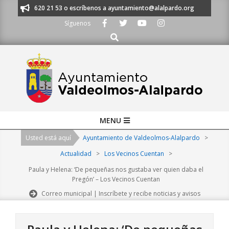
Skip
os al 91 620 21 53 o escríbenos a ayuntamiento@alalpardo.org
TE ESC
to
Síguenos
content
Buscar
Primary
MENU
Navigation
Usted está aquí
Ayuntamiento de Valdeolmos-Alalpardo
>
Menu
Actualidad
>
Los Vecinos Cuentan
>
Paula y Helena: ‘De pequeñas nos gustaba ver quien daba el
Pregón’ – Los Vecinos Cuentan
Correo municipal | Inscríbete y recibe noticias y avisos