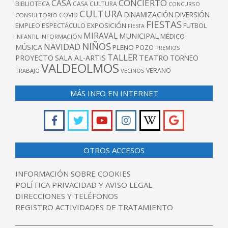
CONCIERTO
CASA
BIBLIOTECA
CASA CULTURA
CONCURSO
CULTURA
DINAMIZACIÓN
DIVERSIÓN
COVID
CONSULTORIO
FIESTAS
EXPOSICIÓN
FUTBOL
EMPLEO
ESPECTÁCULO
FIESTA
MIRAVAL
MUNICIPAL
MÉDICO
INFANTIL
INFORMACIÓN
NIÑOS
NAVIDAD
MÚSICA
PLENO
POZO
PREMIOS
TALLER
TEATRO
PROYECTO
SALA AL-ARTIS
TORNEO
VALDEOLMOS
VERANO
TRABAJO
VECINOS
MÁS INFO EN INTERNET
OTROS ACCESOS
INFORMACIÓN SOBRE COOKIES
POLÍTICA PRIVACIDAD Y AVISO LEGAL
DIRECCIONES Y TELÉFONOS
REGISTRO ACTIVIDADES DE TRATAMIENTO