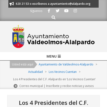
Skip
os al 91 620 21 53 o escríbenos a ayuntamiento@alalpardo.org
TE ESC
to
Síguenos
content
Buscar
Primary
MENU
Navigation
Usted está aquí
Ayuntamiento de Valdeolmos-Alalpardo
>
Menu
Actualidad
>
Los Vecinos Cuentan
>
Los 4 Presidentes del C.F. Alalpardo en ‘Los Vecinos Cuentan’
Correo municipal | Inscríbete y recibe noticias y avisos
Los 4 Presidentes del C.F.