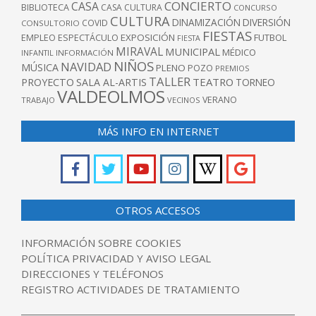
CONCIERTO
CASA
BIBLIOTECA
CASA CULTURA
CONCURSO
CULTURA
DINAMIZACIÓN
DIVERSIÓN
COVID
CONSULTORIO
FIESTAS
EXPOSICIÓN
FUTBOL
EMPLEO
ESPECTÁCULO
FIESTA
MIRAVAL
MUNICIPAL
MÉDICO
INFANTIL
INFORMACIÓN
NIÑOS
NAVIDAD
MÚSICA
PLENO
POZO
PREMIOS
TALLER
TEATRO
PROYECTO
SALA AL-ARTIS
TORNEO
VALDEOLMOS
VERANO
TRABAJO
VECINOS
MÁS INFO EN INTERNET
OTROS ACCESOS
INFORMACIÓN SOBRE COOKIES
POLÍTICA PRIVACIDAD Y AVISO LEGAL
DIRECCIONES Y TELÉFONOS
REGISTRO ACTIVIDADES DE TRATAMIENTO