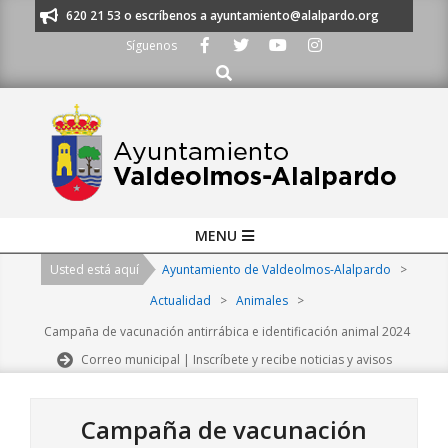
Skip
os al 91 620 21 53 o escríbenos a ayuntamiento@alalpardo.org
TE ESC
to
Síguenos
content
Buscar
Primary
MENU
Navigation
Usted está aquí
Ayuntamiento de Valdeolmos-Alalpardo
>
Menu
Actualidad
>
Animales
>
Campaña de vacunación antirrábica e identificación animal 2024
Correo municipal | Inscríbete y recibe noticias y avisos
Campaña de vacunación