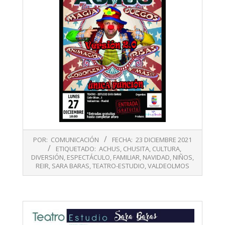
2021-
POR:
COMUNICACIÓN
FECHA:
23 DICIEMBRE 2021
12-
ETIQUETADO:
ACHUS
,
CHUSITA
,
CULTURA
,
23
DIVERSIÓN
,
ESPECTÁCULO
,
FAMILIAR
,
NAVIDAD
,
NIÑOS
,
REIR
,
SARA BARAS
,
TEATRO-ESTUDIO
,
VALDEOLMOS