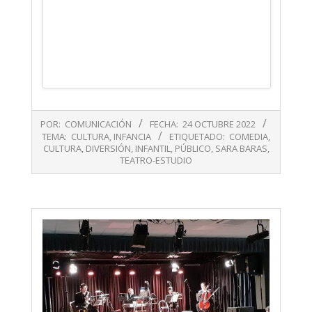
2022-
POR:
COMUNICACIÓN
FECHA:
24 OCTUBRE 2022
10-
TEMA:
CULTURA
,
INFANCIA
ETIQUETADO:
COMEDIA
,
24
CULTURA
,
DIVERSIÓN
,
INFANTIL
,
PÚBLICO
,
SARA BARAS
,
TEATRO-ESTUDIO