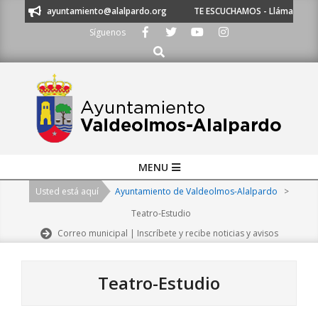
Skip
 a ayuntamiento@alalpardo.org
TE ESCUCHAMOS - Llámanos al 91 620 21 
to
Síguenos
content
Buscar
Primary
MENU
Navigation
Usted está aquí
Ayuntamiento de Valdeolmos-Alalpardo
>
Menu
Teatro-Estudio
Correo municipal | Inscríbete y recibe noticias y avisos
Teatro-Estudio