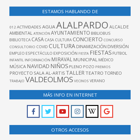
ESTAMOS HABLANDO DE
ALALPARDO
AGUA
ALCALDE
ACTIVIDADES
012
AYUNTAMIENTO
AMBIENTAL
BIBLIOBUS
ATENCIÓN
CONCIERTO
CASA
BIBLIOTECA
CASA CULTURA
CONCURSO
CULTURA
DINAMIZACIÓN
DIVERSIÓN
COVID
CONSULTORIO
FIESTAS
EXPOSICIÓN
FUTBOL
EMPLEO
ESPECTÁCULO
FIESTA
MIRAVAL
MUNICIPAL
MÉDICO
INFANTIL
INFORMACIÓN
NIÑOS
NAVIDAD
MÚSICA
PLENO
POZO
PREMIOS
TALLER
TEATRO
PROYECTO
SALA AL-ARTIS
TORNEO
VALDEOLMOS
VERANO
TRABAJO
VECINOS
MÁS INFO EN INTERNET
OTROS ACCESOS