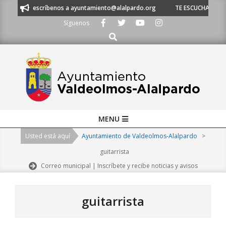
Skip
 53 o escríbenos a ayuntamiento@alalpardo.org
TE ESCUCHAMOS - Lláma
to
Síguenos
content
Buscar
Primary
MENU
Navigation
Usted está aquí
Ayuntamiento de Valdeolmos-Alalpardo
>
Menu
guitarrista
Correo municipal | Inscríbete y recibe noticias y avisos
guitarrista