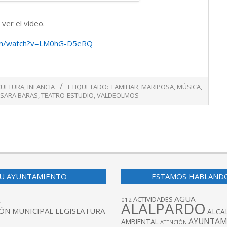
 ver el video.
om/watch?v=LM0hG-D5eRQ
CULTURA
,
INFANCIA
ETIQUETADO:
FAMILIAR
,
MARIPOSA
,
MÚSICA
,
SARA BARAS
,
TEATRO-ESTUDIO
,
VALDEOLMOS
U AYUNTAMIENTO
ESTAMOS HABLAND
AGUA
ACTIVIDADES
012
ALALPARDO
ÓN MUNICIPAL LEGISLATURA
ALCA
AYUNTAM
AMBIENTAL
ATENCIÓN