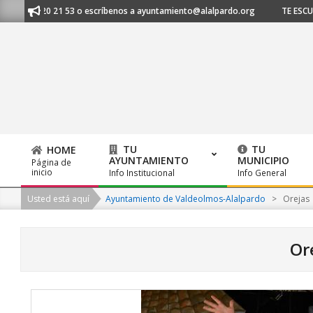
Skip
l 91 620 21 53 o escríbenos a ayuntamiento@alalpardo.org
TE ESCUCHAM
to
content
TU
TU
HOME
AYUNTAMIENTO
MUNICIPIO
Página de
Primary
inicio
Info Institucional
Info General
Navigation
Usted está aquí
Ayuntamiento de Valdeolmos-Alalpardo
>
Orejas
Menu
Or