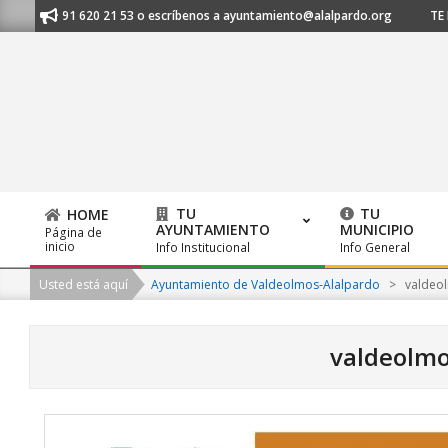
Skip
os al 91 620 21 53 o escríbenos a ayuntamiento@alalpardo.org
TE ESC
to
content
TU
TU
HOME
AYUNTAMIENTO
MUNICIPIO
Página de
Primary
inicio
Info Institucional
Info General
Navigation
Usted está aquí
Ayuntamiento de Valdeolmos-Alalpardo
>
valdeo
Menu
valdeolmo