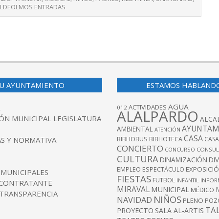
LDEOLMOS ENTRADAS
U AYUNTAMIENTO
ESTAMOS HABLAND
AGUA
ACTIVIDADES
012
ALALPARDO
ÓN MUNICIPAL LEGISLATURA
ALCA
AYUNTAM
AMBIENTAL
ATENCIÓN
CASA
BIBLIOBUS
S Y NORMATIVA
BIBLIOTECA
CASA
CONCIERTO
CONCURSO
CONSUL
CULTURA
DINAMIZACIÓN
DI
EXPOSICI
EMPLEO
ESPECTÁCULO
 MUNICIPALES
FIESTAS
FUTBOL
INFANTIL
INFOR
 CONTRATANTE
MIRAVAL
MUNICIPAL
MÉDICO
 TRANSPARENCIA
NIÑOS
NAVIDAD
PLENO
POZ
TA
PROYECTO
SALA AL-ARTIS