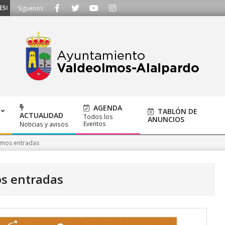
UCHAMOS - Llámanos al 91 620 21 53 o escríbenos a ayuntamiento@alalpardo.
Síguenos
AGENDA
TABLÓN DE
ACTUALIDAD
Todos los
ANUNCIOS
Eventos
Noticias y avisos
lmos entradas
s entradas