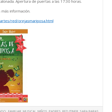
alonada. Apertura de puertas a las 17:30 horas.
s más información.
_artes/red/orejasmariposa.html
ADO:
FAMILIAR
,
MUSICAL
,
NIÑOS
,
PADRES
,
RED ITINER
,
SARA BARAS
,