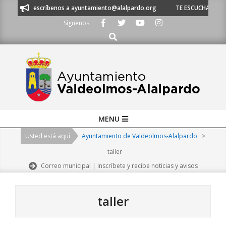
Skip
 escríbenos a ayuntamiento@alalpardo.org
TE ESCUCHAMOS - Llámanos a
to
Síguenos
content
Buscar
Primary
MENU
Navigation
Usted está aquí
Ayuntamiento de Valdeolmos-Alalpardo
>
Menu
taller
Correo municipal | Inscríbete y recibe noticias y avisos
taller