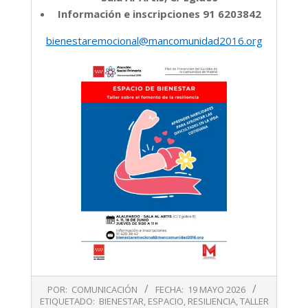
Información e inscripciones 91 6203842
bienestaremocional@mancomunidad2016.org
2026-
POR:
COMUNICACIÓN
FECHA:
19 MAYO 2026
05-
ETIQUETADO:
BIENESTAR
,
ESPACIO
,
RESILIENCIA
,
TALLER