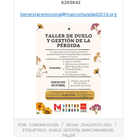
6203842
bienestaremocional@mancomunidad2016.org
2025-
POR:
COMUNICACIÓN
FECHA:
29 AGOSTO 2025
08-
ETIQUETADO:
DUELO
,
GESTIÓN
,
MANCOMUNIDAD
,
29
TALLER